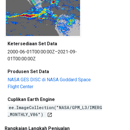
Ketersediaan Set Data
2000-06-01T00:00:00Z–2021-09-
01T00:00:00Z
Produsen Set Data
NASA GES DISC di NASA Goddard Space
Flight Center
Cuplikan Earth Engine
ee.ImageCollection("NASA/GPM_L3/IMERG
_MONTHLY_V06")
open_in_new
Rangkaian Langkah Penjualan