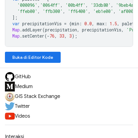
'000096'
,
'0064ff'
,
'00b4ff'
,
'33db80'
,
'9beb4a'
'ffeb00'
,
'ffb300'
,
'ff6400'
,
'eb1e00'
,
'af0000
];
var
precipitationVis
=
{
min
:
0.0
,
max
:
1.5
,
palett
Map
.
addLayer
(
precipitation
,
precipitationVis
,
'Pre
Map
.
setCenter
(
-
76
,
33
,
3
);
Buka di Editor Kode
GitHub
Medium
GIS Stack Exchange
Twitter
Videos
Interaksi