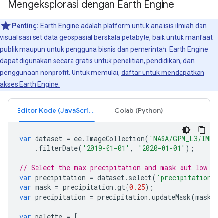
Mengeksplorasi dengan Earth Engine
Penting:
Earth Engine adalah platform untuk analisis ilmiah dan
visualisasi set data geospasial berskala petabyte, baik untuk manfaat
publik maupun untuk pengguna bisnis dan pemerintah. Earth Engine
dapat digunakan secara gratis untuk penelitian, pendidikan, dan
penggunaan nonprofit. Untuk memulai,
daftar untuk mendapatkan
akses Earth Engine.
Editor Kode (JavaScript)
Colab (Python)
var
dataset
=
ee
.
ImageCollection
(
'NASA/GPM_L3/IMER
.
filterDate
(
'2019-01-01'
,
'2020-01-01'
);
// Select the max precipitation and mask out low p
var
precipitation
=
dataset
.
select
(
'precipitation'
var
mask
=
precipitation
.
gt
(
0.25
);
var
precipitation
=
precipitation
.
updateMask
(
mask
)
var
palette
=
[