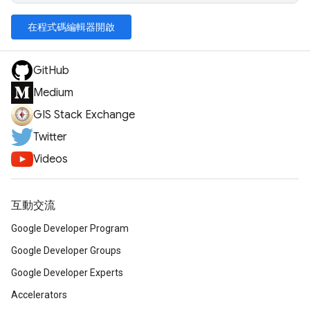
在程式碼編輯器開啟
GitHub
Medium
GIS Stack Exchange
Twitter
Videos
互動交流
Google Developer Program
Google Developer Groups
Google Developer Experts
Accelerators