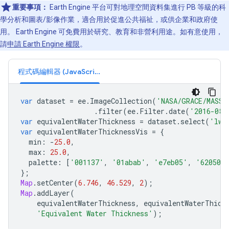
重要事項：
Earth Engine 平台可對地理空間資料集進行 PB 等級的科
學分析和圖表/影像作業，適合用於促進公共福祉，或供企業和政府使
用。 Earth Engine 可免費用於研究、教育和非營利用途。如有意使用，
請
申請 Earth Engine 權限
。
程式碼編輯器 (JavaScript)
var
dataset
=
ee
.
ImageCollection
(
'NASA/GRACE/MASS_
.
filter
(
ee
.
Filter
.
date
(
'2016-08-
var
equivalentWaterThickness
=
dataset
.
select
(
'lwe
var
equivalentWaterThicknessVis
=
{
min
:
-
25.0
,
max
:
25.0
,
palette
:
[
'001137'
,
'01abab'
,
'e7eb05'
,
'620500
};
Map
.
setCenter
(
6.746
,
46.529
,
2
);
Map
.
addLayer
(
equivalentWaterThickness
,
equivalentWaterThick
'Equivalent Water Thickness'
);