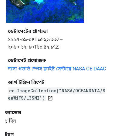
ডেটাসেটের প্রাপ্যতা
১৯৯৭-০৯-০৪T১৫:২৬:৩৩Z–
২০১০-১২-১০T১৯:৪২:১৭Z
ডেটাসেট প্রযোজক
নাসা গডার্ড স্পেস ফ্লাইট সেন্টারে NASA OB.DAAC
আর্থ ইঞ্জিন স্নিপেট
ee.ImageCollection("NASA/OCEANDATA/S
eaWiFS/L3SMI")
open_in_new
ক্যাডেন্স
১ দিন
ট্যাগ