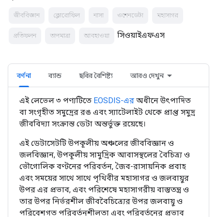
জীববিজ্ঞান
ক্লোরোফিল
নাসা
ওশেনডেটা
মহাসাগর
সিওয়াইএফএস
প্রতিফলন
তাপমাত্রা
আবহাওয়া
বর্ণনা
ব্যান্ড
ছবির বৈশিষ্ট্য
আরও দেখুন
এই লেভেল ৩ পণ্যটিতে
EOSDIS-এর
অধীনে উৎপাদিত
বা সংগৃহীত সমুদ্রের রঙ এবং স্যাটেলাইট থেকে প্রাপ্ত সমুদ্র
জীববিদ্যা সংক্রান্ত ডেটা অন্তর্ভুক্ত রয়েছে।
এই ডেটাসেটটি উপকূলীয় অঞ্চলের জীববিজ্ঞান ও
জলবিজ্ঞান, উপকূলীয় সামুদ্রিক আবাসস্থলের বৈচিত্র্য ও
ভৌগোলিক বণ্টনের পরিবর্তন, জৈব-রাসায়নিক প্রবাহ
এবং সময়ের সাথে সাথে পৃথিবীর মহাসাগর ও জলবায়ুর
উপর এর প্রভাব, এবং পরিশেষে মহাসাগরীয় বাস্তুতন্ত্র ও
তার উপর নির্ভরশীল জীববৈচিত্র্যের উপর জলবায়ু ও
পরিবেশগত পরিবর্তনশীলতা এবং পরিবর্তনের প্রভাব