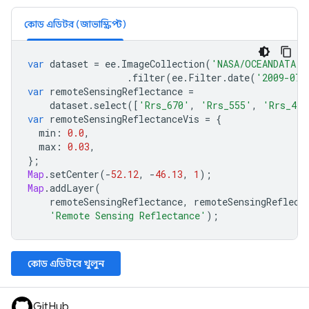
কোড এডিটর (জাভাস্ক্রিপ্ট)
var
dataset
=
ee
.
ImageCollection
(
'NASA/OCEANDATA/S
.
filter
(
ee
.
Filter
.
date
(
'2009-07-
var
remoteSensingReflectance
=
dataset
.
select
([
'Rrs_670'
,
'Rrs_555'
,
'Rrs_443
var
remoteSensingReflectanceVis
=
{
min
:
0.0
,
max
:
0.03
,
};
Map
.
setCenter
(
-
52.12
,
-
46.13
,
1
);
Map
.
addLayer
(
remoteSensingReflectance
,
remoteSensingReflect
'Remote Sensing Reflectance'
);
কোড এডিটরে খুলুন
GitHub