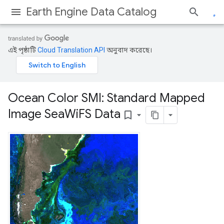
Earth Engine Data Catalog
এই পৃষ্ঠাটি
Cloud Translation API
অনুবাদ করেছে।
Ocean Color SMI: Standard Mapped
Image Sea
Wi
FS Data
bookmark_border