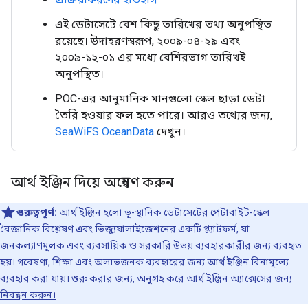
এই ডেটাসেটে বেশ কিছু তারিখের তথ্য অনুপস্থিত
রয়েছে। উদাহরণস্বরূপ, ২০০৯-০৪-২৯ এবং
২০০৯-১২-০১ এর মধ্যে বেশিরভাগ তারিখই
অনুপস্থিত।
POC-এর আনুমানিক মানগুলো স্কেল ছাড়া ডেটা
তৈরি হওয়ার ফল হতে পারে। আরও তথ্যের জন্য,
SeaWiFS OceanData
দেখুন।
আর্থ ইঞ্জিন দিয়ে অন্বেষণ করুন
গুরুত্বপূর্ণ:
আর্থ ইঞ্জিন হলো ভূ-স্থানিক ডেটাসেটের পেটাবাইট-স্কেল
বৈজ্ঞানিক বিশ্লেষণ এবং ভিজ্যুয়ালাইজেশনের একটি প্ল্যাটফর্ম, যা
জনকল্যাণমূলক এবং ব্যবসায়িক ও সরকারি উভয় ব্যবহারকারীর জন্য ব্যবহৃত
হয়। গবেষণা, শিক্ষা এবং অলাভজনক ব্যবহারের জন্য আর্থ ইঞ্জিন বিনামূল্যে
ব্যবহার করা যায়। শুরু করার জন্য, অনুগ্রহ করে
আর্থ ইঞ্জিন অ্যাক্সেসের জন্য
নিবন্ধন করুন।