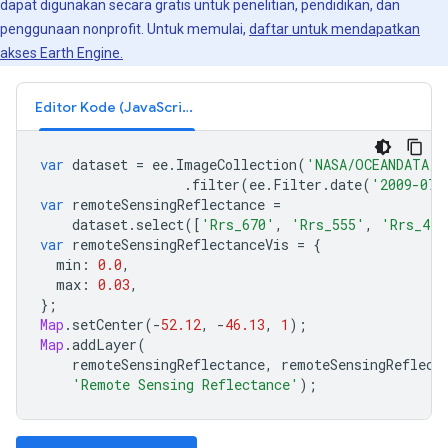
dapat digunakan secara gratis untuk penelitian, pendidikan, dan
penggunaan nonprofit. Untuk memulai,
daftar untuk mendapatkan
akses Earth Engine.
Editor Kode (JavaScript)
var
dataset
=
ee
.
ImageCollection
(
'NASA/OCEANDATA/S
.
filter
(
ee
.
Filter
.
date
(
'2009-07-
var
remoteSensingReflectance
=
dataset
.
select
([
'Rrs_670'
,
'Rrs_555'
,
'Rrs_443
var
remoteSensingReflectanceVis
=
{
min
:
0.0
,
max
:
0.03
,
};
Map
.
setCenter
(
-
52.12
,
-
46.13
,
1
);
Map
.
addLayer
(
remoteSensingReflectance
,
remoteSensingReflect
'Remote Sensing Reflectance'
);