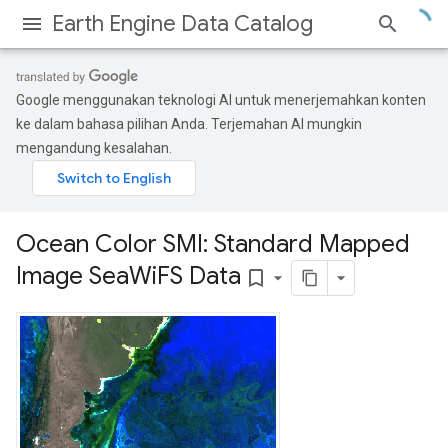
Earth Engine Data Catalog
Google menggunakan teknologi AI untuk menerjemahkan konten
ke dalam bahasa pilihan Anda. Terjemahan AI mungkin
mengandung kesalahan.
Ocean Color SMI: Standard Mapped
Image Sea
Wi
FS Data
bookmark_border