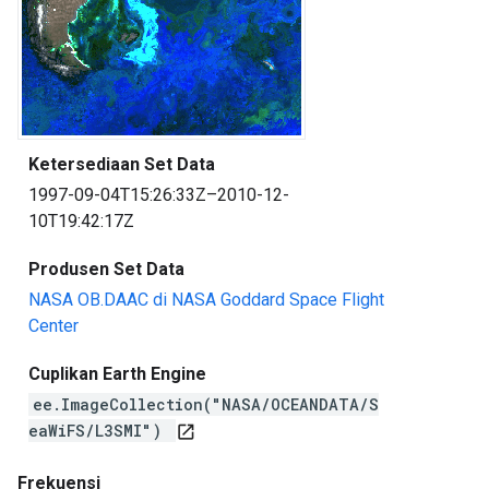
Ketersediaan Set Data
1997-09-04T15:26:33Z–2010-12-
10T19:42:17Z
Produsen Set Data
NASA OB.DAAC di NASA Goddard Space Flight
Center
Cuplikan Earth Engine
ee.ImageCollection("NASA/OCEANDATA/S
eaWiFS/L3SMI")
open_in_new
Frekuensi