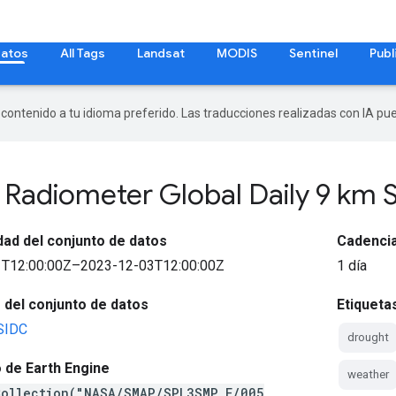
datos
All Tags
Landsat
MODIS
Sentinel
Publ
r contenido a tu idioma preferido. Las traducciones realizadas con IA p
Radiometer Global Daily 9 km S
idad del conjunto de datos
Cadenci
T12:00:00Z–2023-12-03T12:00:00Z
1 día
del conjunto de datos
Etiqueta
SIDC
drought
 de Earth Engine
weather
Collection("NASA/SMAP/SPL3SMP_E/005