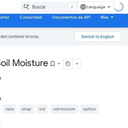
/
isher
Comunidad
Documentos de API
Más
ueden contener errores.
oil Moisture
bookmark_border
a
s
nasa
smap
soil
soil-moisture
surface