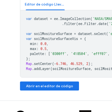
Editor de código (JavaScript)
var
dataset
=
ee
.
ImageCollection
(
'NASA/SMA
.
filter
(
ee
.
Filter
.
date
(
'
var
soilMositureSurface
=
dataset
.
select
(
'
var
soilMositureSurfaceVis
=
{
min
:
0.0
,
max
:
0.5
,
palette
:
[
'0300ff'
,
'418504'
,
'efff07'
,
};
Map
.
setCenter
(
-
6.746
,
46.529
,
2
);
Map
.
addLayer
(
soilMositureSurface
,
soilMosi
Abrir en el editor de código