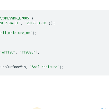
P/SPL3SMP_E/005'
)
2017-04-01'
,
'2017-04-30'
));
soil_moisture_am'
);
'efff07'
,
'ff0303'
],
tureSurfaceVis
,
'Soil Mositure'
);