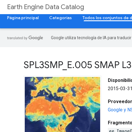
Earth Engine Data Catalog
Página principal
Categorías
Todos los conjuntos de 
Google utiliza tecnología de IA para traduci
SPL3SMP
_
E
.
005 SMAP L3 
Disponibil
2015-03-31
Proveedor 
Google y N
Fragmento
ee.Image