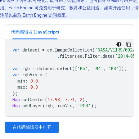
PB 级科学分析和可视化，既可用于公益用途，也可供企业和政府用户使
用。Earth Engine 可免费用于研究、教育和公益用途。如需开始使用，请
注册以获取 Earth Engine 访问权限
。
代码编辑器 (JavaScript)
var
dataset
=
ee
.
ImageCollection
(
'NASA/VIIRS/002/V
.
filter
(
ee
.
Filter
.
date
(
'2014-05-
var
rgb
=
dataset
.
select
([
'M5'
,
'M4'
,
'M3'
]);
var
rgbVis
=
{
min
:
0.0
,
max
:
0.3
};
Map
.
setCenter
(
17.93
,
7.71
,
2
);
Map
.
addLayer
(
rgb
,
rgbVis
,
'RGB'
);
在代码编辑器中打开