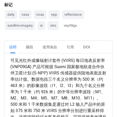
标记
daily
nasa
noaa
npp
reflectance
satellite-imagery
sr
viirs
vnp09ga
说明
频段
使用条款
引用
DOI
可见光红外成像辐射计套件 (VIIRS) 每日地表反射率
(VNP09GA) 产品可根据 Suomi 国家极地轨道合作伙
伴卫星计划 (S-NPP) VIIRS 传感器提供陆地表面反射
率估计值。数据包括三个名义分辨率为 500 米（约
463 米）的影像波段（I1、I2、I3）和九个名义分辨
率为 1 千米（约 926 米）的中等分辨率波段（M1、
M2、M3、M4、M5、M7、M8、M10、M11）。
500 米和 1 千米数据集是通过对 L2 输入产品中的原
始 375 米和 750 米 VIIRS 分辨率分别进行重采样得
出。这些波段经过大气条件校正，可提供地表光谱反