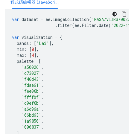
程式碼編輯器 (JavaScript)
var
dataset
=
ee
.
ImageCollection
(
'NASA/VIIRS/002/V
.
filter
(
ee
.
Filter
.
date
(
'2022-11-
var
visualization
=
{
bands
:
[
'Lai'
],
min
:
[
0
],
max
:
[
4
],
palette
:
[
'a50026'
,
'd73027'
,
'f46d43'
,
'fdae61'
,
'fee08b'
,
'ffffbf'
,
'd9ef8b'
,
'a6d96a'
,
'66bd63'
,
'1a9850'
,
'006837'
,
]