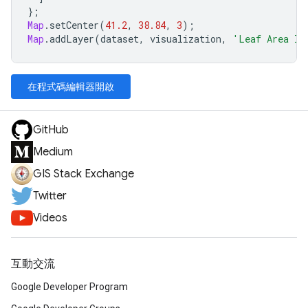
};
Map
.
setCenter
(
41.2
,
38.84
,
3
);
Map
.
addLayer
(
dataset
,
visualization
,
'Leaf Area In
在程式碼編輯器開啟
GitHub
Medium
GIS Stack Exchange
Twitter
Videos
互動交流
Google Developer Program