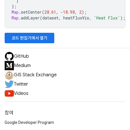
]
};
Map
.
setCenter
(
28.61
,
-
18.98
,
2
);
Map
.
addLayer
(
dataset
,
heatFluxVis
,
'Heat Flux'
);
코드 편집기에서 열기
GitHub
Medium
GIS Stack Exchange
Twitter
Videos
참여
Google Developer Program