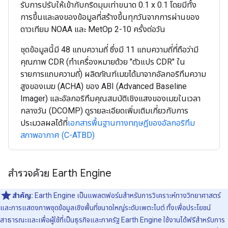
รับการปรับให้เข้ากับกริดมุมเท่าขนาด 0.1 x 0.1 โดยมีทั้ง
การขึ้นและลงของข้อมูลที่สร้างขึ้นทุกวันจากการผ่านของ
ดาวเทียม NOAA และ MetOp 2-10 ครั้งต่อวัน
ชุดข้อมูลนี้มี 48 แถบความถี่ ซึ่งมี 11 แถบความถี่ที่ถือว่ามี
คุณภาพ CDR (ทำเครื่องหมายด้วย "ตัวแปร CDR" ใน
รายการแถบความถี่) ผลิตภัณฑ์เมฆได้มาจากอัลกอริทึมความ
สูงของเมฆ (ACHA) ของ ABI (Advanced Baseline
Imager) และอัลกอริทึมคุณสมบัติเชิงแสงของเมฆในเวลา
กลางวัน (DCOMP) ดูรายละเอียดเพิ่มเติมเกี่ยวกับการ
ประมวลผลได้ที่
เอกสารพื้นฐานทางทฤษฎีของอัลกอริทึม
สภาพอากาศ (C-ATBD)
สำรวจด้วย Earth Engine
สำคัญ:
Earth Engine เป็นแพลตฟอร์มสําหรับการวิเคราะห์ทางวิทยาศาสตร์
และการแสดงภาพชุดข้อมูลเชิงพื้นที่ขนาดใหญ่ระดับเพตะไบต์ ทั้งเพื่อประโยชน์
สาธารณะและเพื่อผู้ใช้ที่เป็นธุรกิจและภาครัฐ Earth Engine ใช้งานได้ฟรีสำหรับการ