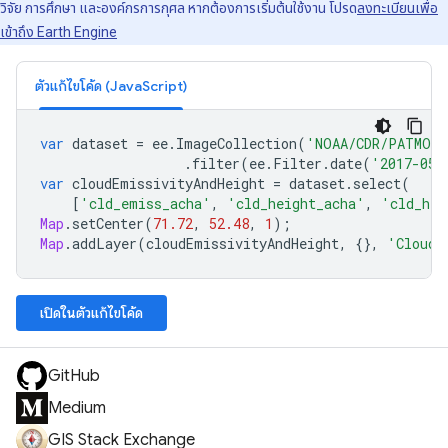
วิจัย การศึกษา และองค์กรการกุศล หากต้องการเริ่มต้นใช้งาน โปรด
ลงทะเบียนเพื่อ
เข้าถึง Earth Engine
ตัวแก้ไขโค้ด (JavaScript)
var
dataset
=
ee
.
ImageCollection
(
'NOAA/CDR/PATMOSX
.
filter
(
ee
.
Filter
.
date
(
'2017-05-
var
cloudEmissivityAndHeight
=
dataset
.
select
(
[
'cld_emiss_acha'
,
'cld_height_acha'
,
'cld_hei
Map
.
setCenter
(
71.72
,
52.48
,
1
);
Map
.
addLayer
(
cloudEmissivityAndHeight
,
{},
'Cloud 
เปิดในตัวแก้ไขโค้ด
GitHub
Medium
GIS Stack Exchange