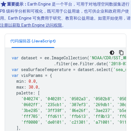
重要提示：
Earth Engine 是一个平台，可用于对地理空间数据集进行
PB 级科学分析和可视化，既可用于公益用途，也可供企业和政府用户使
用。Earth Engine 可免费用于研究、教育和公益用途。如需开始使用，请
注册以获取 Earth Engine 访问权限
。
代码编辑器 (JavaScript)
var
dataset
=
ee
.
ImageCollection
(
'NOAA/CDR/SST_WHO
.
filter
(
ee
.
Filter
.
date
(
'2018-03-
var
seaSurfaceTemperature
=
dataset
.
select
(
'sea_su
var
visParams
=
{
min
:
0.0
,
max
:
30.0
,
palette
:
[
'040274'
,
'040281'
,
'0502a3'
,
'0502b8'
,
'0502
'0602ff'
,
'235cb1'
,
'307ef3'
,
'269db1'
,
'30c8
'3be285'
,
'3ff38f'
,
'86e26f'
,
'3ae237'
,
'b5e2
'fff705'
,
'ffd611'
,
'ffb613'
,
'ff8b13'
,
'ff6e
'ff0000'
,
'de0101'
,
'c21301'
,
'a71001'
,
'9110
],