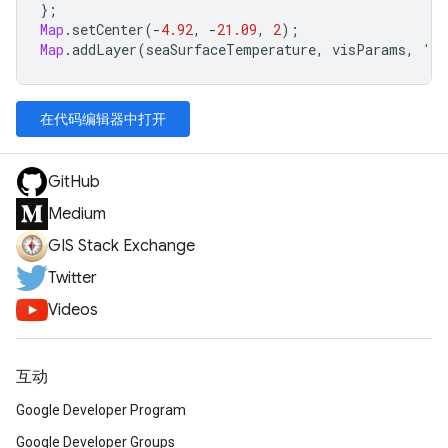
};
Map
.
setCenter
(
-
4.92
,
-
21.09
,
2
);
Map
.
addLayer
(
seaSurfaceTemperature
,
visParams
,
'Se
在代码编辑器中打开
GitHub
Medium
GIS Stack Exchange
Twitter
Videos
互动
Google Developer Program
Google Developer Groups