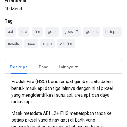
Frekuensi
10 Menit
Tag
abi
fdc
fire
goes
goes-17
goes-s
hotspot
nesdis
noaa
ospo
wildfire
Deskripsi
Band
Lainnya
Produk Fire (HSC) berisi empat gambar: satu dalam
bentuk mask api dan tiga lainnya dengan nilai piksel
yang mengidentifikasi suhu api, area api, dan daya
radiasi api.
Mask metadata ABI L2+ FHS menetapkan tanda ke
setiap piksel yang dinavigasi di Earth yang
menunjukkan disposisinya sehubungan dengan