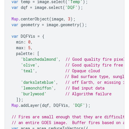
var
temp
=
image
.
select
(
'Temp'
);
var
dqf
=
image
.
select
(
'DQF'
);
Map
.
centerObject
(
image
,
3
);
var
geometry
=
image
.
geometry
();
var
DQFVis
=
{
min
:
0
,
max
:
5
,
palette
:
[
'blanchedalmond'
,
// Good quality fire pixel
'olive'
,
// Good quality fire free l
'teal'
,
// Opaque cloud
// Bad surface type, sungli
'darkslateblue'
,
// off Earth, or missing in
'lemonchiffon'
,
// Bad input data
'burlywood'
// Algorithm failure
]};
Map
.
addLayer
(
dqf
,
DQFVis
,
'DQF'
);
// Fires are small enough that they are difficult 
// an entire GOES image.  Buffer fires based on ar
var
area
=
area
.
reduceToVectors
({