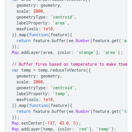
geometry
:
geometry
,
scale
:
2000
,
geometryType
:
'centroid'
,
labelProperty
:
'area'
,
maxPixels
:
1e10
,
}).
map
(
function
(
feature
){
return
feature
.
buffer
(
ee
.
Number
(
feature
.
get
(
'are
});
Map
.
addLayer
(
area
,
{
color
:
'orange'
},
'area'
);
// Buffer fires based on temperature to make them 
var
temp
=
temp
.
reduceToVectors
({
geometry
:
geometry
,
scale
:
2000
,
geometryType
:
'centroid'
,
labelProperty
:
'temp'
,
maxPixels
:
1e10
,
}).
map
(
function
(
feature
){
return
feature
.
buffer
(
ee
.
Number
(
feature
.
get
(
'tem
});
Map
.
setCenter
(
-
137
,
43.0
,
5
);
Map
.
addLayer
(
temp
,
{
color
:
'red'
},
'temp'
);