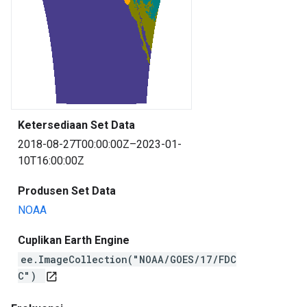
Ketersediaan Set Data
2018-08-27T00:00:00Z–2023-01-
10T16:00:00Z
Produsen Set Data
NOAA
Cuplikan Earth Engine
ee.ImageCollection("NOAA/GOES/17/FDC
C")
open_in_new