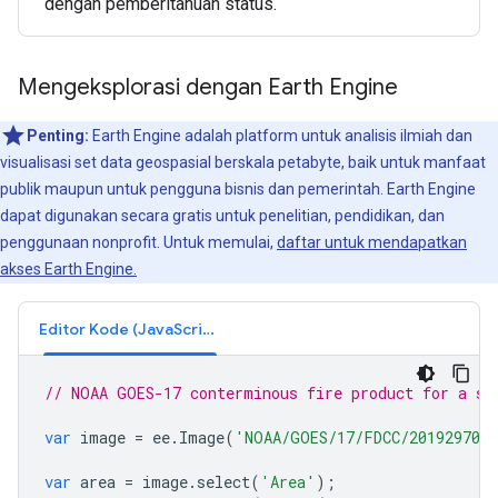
dengan pemberitahuan status.
Mengeksplorasi dengan Earth Engine
Penting:
Earth Engine adalah platform untuk analisis ilmiah dan
visualisasi set data geospasial berskala petabyte, baik untuk manfaat
publik maupun untuk pengguna bisnis dan pemerintah. Earth Engine
dapat digunakan secara gratis untuk penelitian, pendidikan, dan
penggunaan nonprofit. Untuk memulai,
daftar untuk mendapatkan
akses Earth Engine.
Editor Kode (JavaScript)
// NOAA GOES-17 conterminous fire product for a si
var
image
=
ee
.
Image
(
'NOAA/GOES/17/FDCC/2019297090
var
area
=
image
.
select
(
'Area'
);