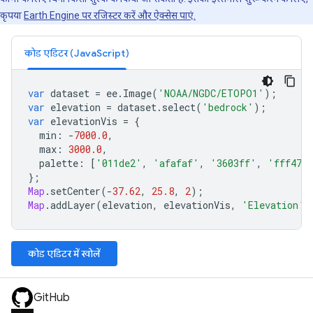
कृपया
Earth Engine पर रजिस्टर करें और ऐक्सेस पाएं.
कोड एडिटर (JavaScript)
var
dataset
=
ee
.
Image
(
'NOAA/NGDC/ETOPO1'
);
var
elevation
=
dataset
.
select
(
'bedrock'
);
var
elevationVis
=
{
min
:
-
7000.0
,
max
:
3000.0
,
palette
:
[
'011de2'
,
'afafaf'
,
'3603ff'
,
'fff477
};
Map
.
setCenter
(
-
37.62
,
25.8
,
2
);
Map
.
addLayer
(
elevation
,
elevationVis
,
'Elevation'
)
कोड एडिटर में खोलें
GitHub