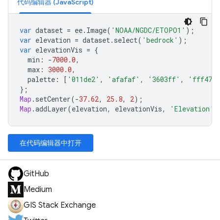
代码编辑器 (JavaScript)
var
dataset
=
ee
.
Image
(
'NOAA/NGDC/ETOPO1'
);
var
elevation
=
dataset
.
select
(
'bedrock'
);
var
elevationVis
=
{
min
:
-
7000.0
,
max
:
3000.0
,
palette
:
[
'011de2'
,
'afafaf'
,
'3603ff'
,
'fff477
};
Map
.
setCenter
(
-
37.62
,
25.8
,
2
);
Map
.
addLayer
(
elevation
,
elevationVis
,
'Elevation'
)
在代码编辑器中打开
GitHub
Medium
GIS Stack Exchange