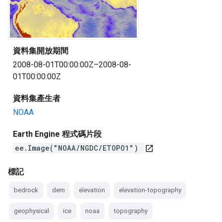
資料集開放期間
2008-08-01T00:00:00Z–2008-08-
01T00:00:00Z
資料集產生者
NOAA
Earth Engine 程式碼片段
ee.Image("NOAA/NGDC/ETOPO1")
open_in_new
標記
bedrock
dem
elevation
elevation-topography
geophysical
ice
noaa
topography