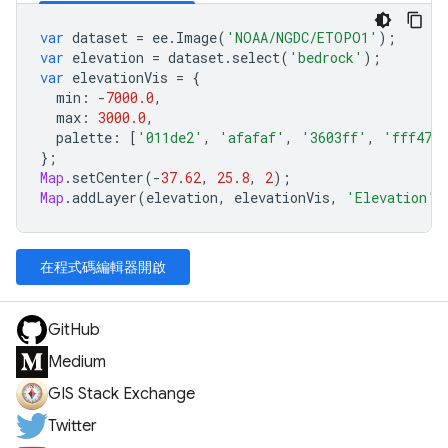
var
dataset
=
ee
.
Image
(
'NOAA/NGDC/ETOPO1'
);
var
elevation
=
dataset
.
select
(
'bedrock'
);
var
elevationVis
=
{
min
:
-
7000.0
,
max
:
3000.0
,
palette
:
[
'011de2'
,
'afafaf'
,
'3603ff'
,
'fff477
};
Map
.
setCenter
(
-
37.62
,
25.8
,
2
);
Map
.
addLayer
(
elevation
,
elevationVis
,
'Elevation'
)
在程式碼編輯器開啟
GitHub
Medium
GIS Stack Exchange
Twitter