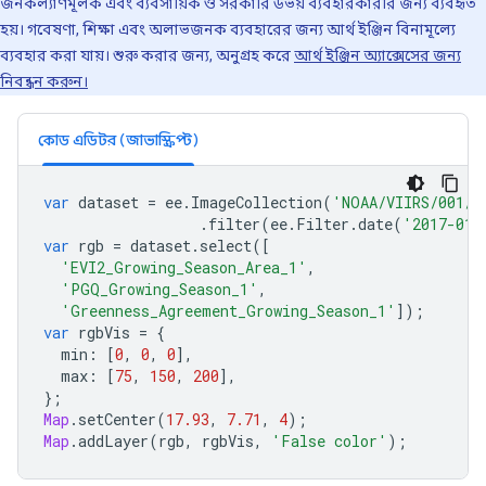
জনকল্যাণমূলক এবং ব্যবসায়িক ও সরকারি উভয় ব্যবহারকারীর জন্য ব্যবহৃত
হয়। গবেষণা, শিক্ষা এবং অলাভজনক ব্যবহারের জন্য আর্থ ইঞ্জিন বিনামূল্যে
ব্যবহার করা যায়। শুরু করার জন্য, অনুগ্রহ করে
আর্থ ইঞ্জিন অ্যাক্সেসের জন্য
নিবন্ধন করুন।
কোড এডিটর (জাভাস্ক্রিপ্ট)
var
dataset
=
ee
.
ImageCollection
(
'NOAA/VIIRS/001/V
.
filter
(
ee
.
Filter
.
date
(
'2017-01-
var
rgb
=
dataset
.
select
([
'EVI2_Growing_Season_Area_1'
,
'PGQ_Growing_Season_1'
,
'Greenness_Agreement_Growing_Season_1'
]);
var
rgbVis
=
{
min
:
[
0
,
0
,
0
],
max
:
[
75
,
150
,
200
],
};
Map
.
setCenter
(
17.93
,
7.71
,
4
);
Map
.
addLayer
(
rgb
,
rgbVis
,
'False color'
);