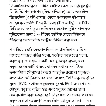
করে। ভিএনপি২২কিউ২ ডেটা প্রোডাক্টটি
ভিআইআইআরএস নাদির বাইডিরেকশনাল রিফ্লেক্টেন্স
ডিস্ট্রিবিউশন ফাংশন (বিআরডিএফ)-অ্যাডজাস্টেড
রিফ্লেক্টেন্স (এনবিএআর) থেকে গণনাকৃত দুই-ব্যান্ড
এনহ্যান্সড ভেজিটেশন ইনডেক্স (ইভিআই২)-এর টাইম
সিরিজ থেকে উদ্ভূত। প্রতি বছর সর্বোচ্চ দুটি শনাক্তকৃত
বৃদ্ধিচক্রের জন্য ৫০০ মিটার স্থানিক রেজোলিউশনে
উদ্ভিদের ফেনোলজি মেট্রিক্স চিহ্নিত করা হয়।
পণ্যটিতে ছয়টি ফেনোলজিক্যাল ট্রানজিশন তারিখ
রয়েছে: সবুজত্ব বৃদ্ধির সূচনা, সর্বোচ্চ সবুজত্বের সূচনা,
সবুজত্ব হ্রাসের সূচনা, সর্বনিম্ন সবুজত্বের সূচনা, মধ্য-
সবুজায়নের তারিখ এবং বার্ধক্য পর্যায়। পণ্যটিতে
ক্রমবর্ধমান মৌসুমের দৈর্ঘ্যও অন্তর্ভুক্ত রয়েছে। সবুজত্ব-
সম্পর্কিত মেট্রিকগুলোর মধ্যে রয়েছে EVI2 সবুজত্ব বৃদ্ধির
সূচনা, EVI2 সর্বোচ্চ সবুজত্বের সূচনা, EVI2 ক্রমবর্ধমান
মৌসুম, সবুজত্ব বৃদ্ধির হার এবং সবুজত্ব হ্রাসের হার।
ফেনোলজি সনাক্তকরণের নির্ভরযোগ্যতা প্রদান করা হয়
সবুজত্বের সামঞ্জস্যপূর্ণ ক্রমবর্ধমান মৌসুম, ভালো মানের