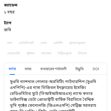
ক্যাডেন্স
১ বছর
ট্যাগ
জমি
নাসা
এনডিভিআই
নোয়া
এনপিপি
সূচনা-সবুজতা
ফেনোলজি
পৃষ্ঠতল
গাছপালা
উদ্ভিদ-সূচক
ভিইরস
বর্ণনা
ব্যান্ড
ব্যবহারের শর্তাবলী
উদ্ধৃতি
DOI
সুওমি ন্যাশনাল পোলার-অরবিটিং পার্টনারশিপ (সুওমি
এনপিপি)-এর নাসা ভিজিবল ইনফ্রারেড ইমেজিং
রেডিওমিটার স্যুট (ভিআইআইআরএস) ল্যান্ড কভার
ডাইনামিক্স ডেটা প্রোডাক্টটি বার্ষিক বিরতিতে বৈশ্বিক
ভূমি পৃষ্ঠের ফেনোলজি (জিএলএসপি) মেট্রিক্স সরবরাহ