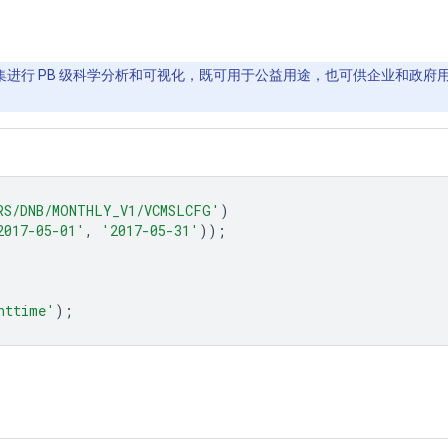
间数据集进行 PB 级科学分析和可视化，既可用于公益用途，也可供企业和政府用户
RS/DNB/MONTHLY_V1/VCMSLCFG'
)
2017-05-01'
,
'2017-05-31'
));
httime'
);