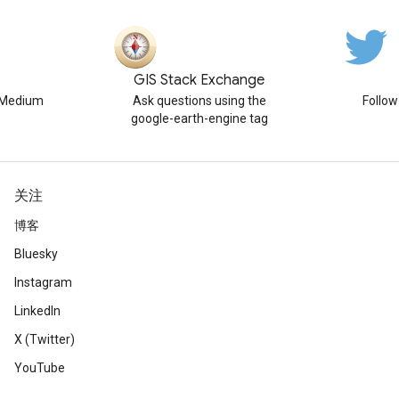
GIS Stack Exchange
n Medium
Ask questions using the
Follo
google-earth-engine tag
关注
博客
Bluesky
Instagram
LinkedIn
X (Twitter)
YouTube