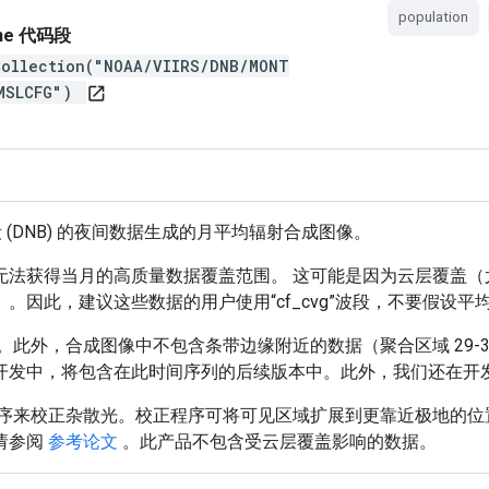
population
gine 代码段
Collection("NOAA/VIIRS/DNB/MONT
CMSLCFG")
open_in_new
段 (DNB) 的夜间数据生成的月平均辐射合成图像。
无法获得当月的高质量数据覆盖范围。 这可能是因为云层覆盖（
。因此，建议这些数据的用户使用“cf_cvg”波段，不要假设
 确定的。此外，合成图像中不包含条带边缘附近的数据（聚合区域 29
开发中，将包含在此时间序列的后续版本中。此外，我们还在开
用一种程序来校正杂散光。校正程序可将可见区域扩展到更靠近极地的
请参阅
参考论文
。此产品不包含受云层覆盖影响的数据。