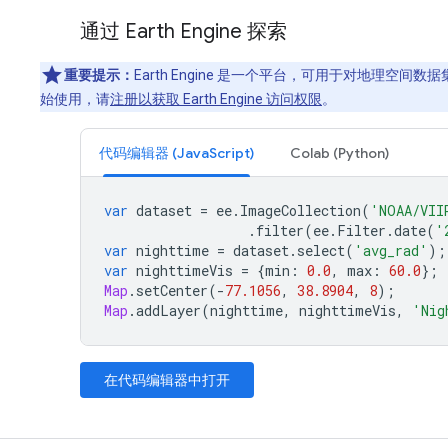
通过 Earth Engine 探索
重要提示：
Earth Engine 是一个平台，可用于对地理空
始使用，请
注册以获取 Earth Engine 访问权限
。
代码编辑器 (JavaScript)
Colab (Python)
var
dataset
=
ee
.
ImageCollection
(
'NOAA/VII
.
filter
(
ee
.
Filter
.
date
(
'
var
nighttime
=
dataset
.
select
(
'avg_rad'
);
var
nighttimeVis
=
{
min
:
0.0
,
max
:
60.0
};
Map
.
setCenter
(
-
77.1056
,
38.8904
,
8
);
Map
.
addLayer
(
nighttime
,
nighttimeVis
,
'Nig
在代码编辑器中打开