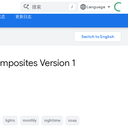
/
状态
更新日志
mposites Version 1
lights
monthly
nighttime
noaa