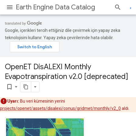
Earth Engine Data Catalog
Google, içerikleri tercih ettiğiniz dile çevirmek için yapay zeka
teknolojisini kullanır. Yapay zeka çevirilerinde hata olabilir.
Open
ET Dis
ALEXI Monthly
Evapotranspiration v2
.
0 [deprecated]
bookmark_border
Uyarı:
Bu veri kümesinin yerini
projects/openet/assets/disalexi/conus/gridmet/monthly/v2_0
aldı.