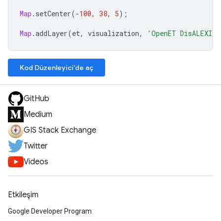
Map
.
setCenter
(
-
100
,
38
,
5
);
Map
.
addLayer
(
et
,
visualization
,
'OpenET DisALEXI A
Kod Düzenleyici'de aç
GitHub
Medium
GIS Stack Exchange
Twitter
Videos
Etkileşim
Google Developer Program