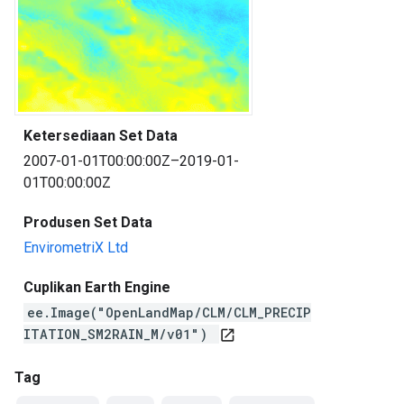
Ketersediaan Set Data
2007-01-01T00:00:00Z–2019-01-
01T00:00:00Z
Produsen Set Data
EnvirometriX Ltd
Cuplikan Earth Engine
ee.Image("OpenLandMap/CLM/CLM_PRECIP
ITATION_SM2RAIN_M/v01")
open_in_new
Tag