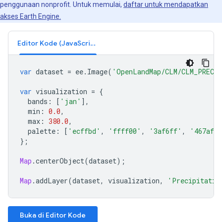
penggunaan nonprofit. Untuk memulai,
daftar untuk mendapatkan
akses Earth Engine.
Editor Kode (JavaScript)
var
dataset
=
ee
.
Image
(
'OpenLandMap/CLM/CLM_PRECI
var
visualization
=
{
bands
:
[
'jan'
],
min
:
0.0
,
max
:
380.0
,
palette
:
[
'ecffbd'
,
'ffff00'
,
'3af6ff'
,
'467aff
};
Map
.
centerObject
(
dataset
);
Map
.
addLayer
(
dataset
,
visualization
,
'Precipitatio
Buka di Editor Kode