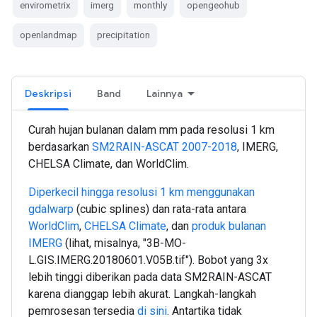
envirometrix
imerg
monthly
opengeohub
openlandmap
precipitation
Deskripsi
Band
Lainnya
Curah hujan bulanan dalam mm pada resolusi 1 km
berdasarkan
SM2RAIN-ASCAT 2007-2018
, IMERG,
CHELSA Climate, dan WorldClim.
Diperkecil hingga resolusi 1 km menggunakan
gdalwarp
(cubic splines) dan rata-rata antara
WorldClim
,
CHELSA Climate
, dan
produk bulanan
IMERG
(lihat, misalnya, "3B-MO-
L.GIS.IMERG.20180601.V05B.tif"). Bobot yang 3x
lebih tinggi diberikan pada data SM2RAIN-ASCAT
karena dianggap lebih akurat. Langkah-langkah
pemrosesan tersedia
di sini
. Antartika tidak