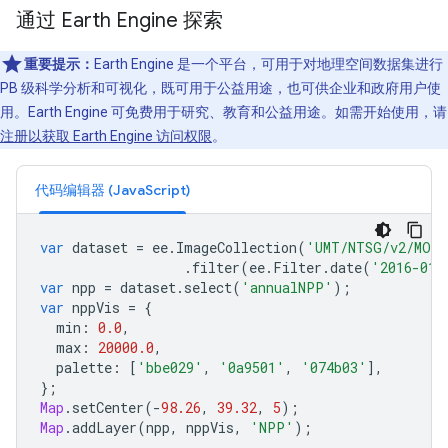
通过 Earth Engine 探索
重要提示：
Earth Engine 是一个平台，可用于对地理空间数据集进行
PB 级科学分析和可视化，既可用于公益用途，也可供企业和政府用户使
用。Earth Engine 可免费用于研究、教育和公益用途。如需开始使用，请
注册以获取 Earth Engine 访问权限
。
代码编辑器 (JavaScript)
var
dataset
=
ee
.
ImageCollection
(
'UMT/NTSG/v2/MODI
.
filter
(
ee
.
Filter
.
date
(
'2016-01-
var
npp
=
dataset
.
select
(
'annualNPP'
);
var
nppVis
=
{
min
:
0.0
,
max
:
20000.0
,
palette
:
[
'bbe029'
,
'0a9501'
,
'074b03'
],
};
Map
.
setCenter
(
-
98.26
,
39.32
,
5
);
Map
.
addLayer
(
npp
,
nppVis
,
'NPP'
);