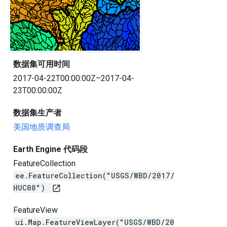
数据集可用时间
2017-04-22T00:00:00Z–2017-04-
23T00:00:00Z
数据集生产者
美国地质调查局
Earth Engine 代码段
FeatureCollection
ee.FeatureCollection("USGS/WBD/2017/
HUC08")
open_in_new
FeatureView
ui.Map.FeatureViewLayer("USGS/WBD/20