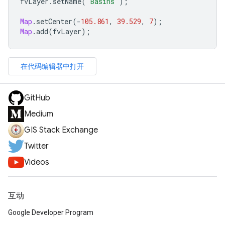
fvLayer
.
setName
(
'Basins'
);
Map
.
setCenter
(
-
105.861
,
39.529
,
7
);
Map
.
add
(
fvLayer
);
在代码编辑器中打开
GitHub
Medium
GIS Stack Exchange
Twitter
Videos
互动
Google Developer Program