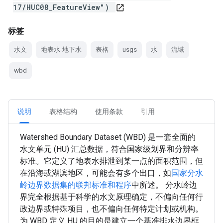
17/HUC08_FeatureView")
open_in_new
标签
水文
地表水-地下水
表格
usgs
水
流域
wbd
说明
表格结构
使用条款
引用
Watershed Boundary Dataset (WBD) 是一套全面的
水文单元 (HU) 汇总数据，符合国家级划界和分辨率
标准。它定义了地表水排泄到某一点的面积范围，但
在沿海或湖滨地区，可能会有多个出口，如
国家分水
岭边界数据集的联邦标准和程序
中所述。 分水岭边
界完全根据基于科学的水文原理确定，不偏向任何行
政边界或特殊项目，也不偏向任何特定计划或机构。
为 WBD 定义 HU 的目的是建立一个基准排水边界框