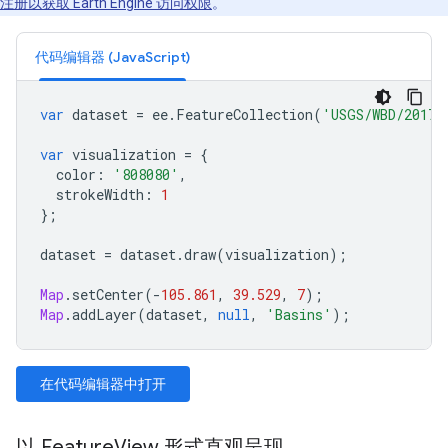
注册以获取 Earth Engine 访问权限
。
代码编辑器 (JavaScript)
var
dataset
=
ee
.
FeatureCollection
(
'USGS/WBD/2017/
var
visualization
=
{
color
:
'808080'
,
strokeWidth
:
1
};
dataset
=
dataset
.
draw
(
visualization
);
Map
.
setCenter
(
-
105.861
,
39.529
,
7
);
Map
.
addLayer
(
dataset
,
null
,
'Basins'
);
在代码编辑器中打开
以 FeatureView 形式直观呈现