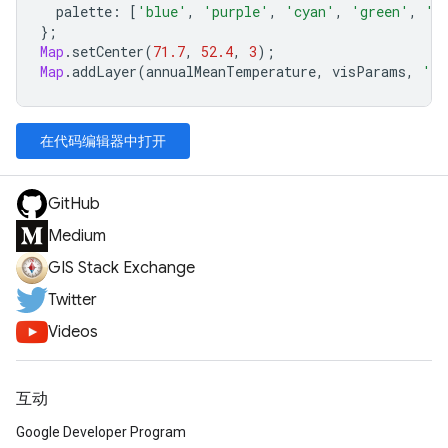
palette
:
[
'blue'
,
'purple'
,
'cyan'
,
'green'
,
'y
};
Map
.
setCenter
(
71.7
,
52.4
,
3
);
Map
.
addLayer
(
annualMeanTemperature
,
visParams
,
'An
在代码编辑器中打开
GitHub
Medium
GIS Stack Exchange
Twitter
Videos
互动
Google Developer Program