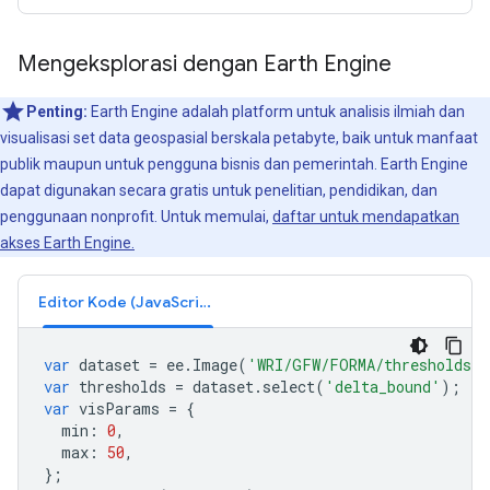
Mengeksplorasi dengan Earth Engine
Penting:
Earth Engine adalah platform untuk analisis ilmiah dan
visualisasi set data geospasial berskala petabyte, baik untuk manfaat
publik maupun untuk pengguna bisnis dan pemerintah. Earth Engine
dapat digunakan secara gratis untuk penelitian, pendidikan, dan
penggunaan nonprofit. Untuk memulai,
daftar untuk mendapatkan
akses Earth Engine.
Editor Kode (JavaScript)
var
dataset
=
ee
.
Image
(
'WRI/GFW/FORMA/thresholds'
var
thresholds
=
dataset
.
select
(
'delta_bound'
);
var
visParams
=
{
min
:
0
,
max
:
50
,
};