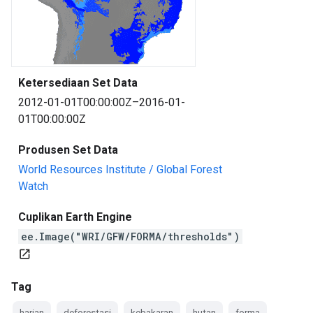
Ketersediaan Set Data
2012-01-01T00:00:00Z–2016-01-
01T00:00:00Z
Produsen Set Data
World Resources Institute / Global Forest
Watch
Cuplikan Earth Engine
ee.Image("WRI/GFW/FORMA/thresholds")
open_in_new
Tag
harian
deforestasi
kebakaran
hutan
forma