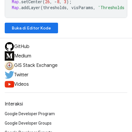
Map
.
setCenter
(
26
,
-
8
,
3
);
Map
.
addLayer
(
thresholds
,
visParams
,
'Thresholds fo
Buka di Editor Kode
GitHub
Medium
GIS Stack Exchange
Twitter
Videos
Interaksi
Google Developer Program
Google Developer Groups