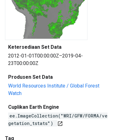
Ketersediaan Set Data
2012-01-01T00:00:00Z–2019-04-
23T00:00:00Z
Produsen Set Data
World Resources Institute / Global Forest
Watch
Cuplikan Earth Engine
ee.ImageCollection("WRI/GFW/FORMA/ve
getation_tstats")
open_in_new
Tag