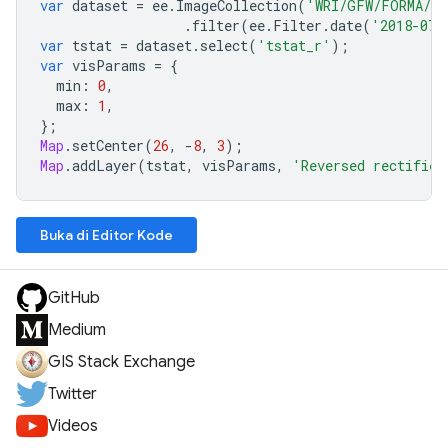
var
dataset
=
ee
.
ImageCollection
(
'WRI/GFW/FORMA/ve
.
filter
(
ee
.
Filter
.
date
(
'2018-07-
var
tstat
=
dataset
.
select
(
'tstat_r'
);
var
visParams
=
{
min
:
0
,
max
:
1
,
};
Map
.
setCenter
(
26
,
-
8
,
3
);
Map
.
addLayer
(
tstat
,
visParams
,
'Reversed rectified
Buka di Editor Kode
GitHub
Medium
GIS Stack Exchange
Twitter
Videos