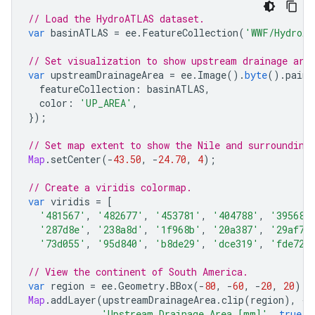
// Load the HydroATLAS dataset.
var
basinATLAS
=
ee
.
FeatureCollection
(
'WWF/HydroAT
// Set visualization to show upstream drainage are
var
upstreamDrainageArea
=
ee
.
Image
().
byte
().
paint
featureCollection
:
basinATLAS
,
color
:
'UP_AREA'
,
});
// Set map extent to show the Nile and surrounding
Map
.
setCenter
(
-
43.50
,
-
24.70
,
4
);
// Create a viridis colormap.
var
viridis
=
[
'481567'
,
'482677'
,
'453781'
,
'404788'
,
'39568c
'287d8e'
,
'238a8d'
,
'1f968b'
,
'20a387'
,
'29af7f
'73d055'
,
'95d840'
,
'b8de29'
,
'dce319'
,
'fde725
// View the continent of South America.
var
region
=
ee
.
Geometry
.
BBox
(
-
80
,
-
60
,
-
20
,
20
);
Map
.
addLayer
(
upstreamDrainageArea
.
clip
(
region
),
{
p
'Upstream Drainage Area [mm]'
,
true
,