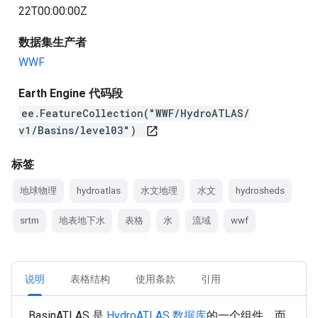
22T00:00:00Z
数据集生产者
WWF
Earth Engine 代码段
ee.FeatureCollection("WWF/HydroATLAS/
v1/Basins/level03")
open_in_new
标签
地球物理
hydroatlas
水文地理
水文
hydrosheds
srtm
地表地下水
表格
水
流域
wwf
说明
表格结构
使用条款
引用
BasinATLAS 是
HydroATLAS 数据库
的一个组件，而