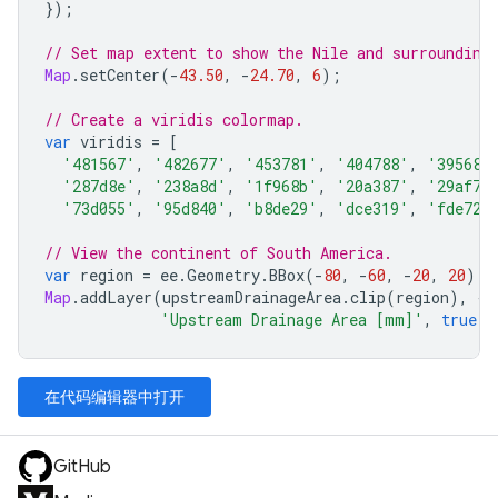
});
// Set map extent to show the Nile and surrounding
Map
.
setCenter
(
-
43.50
,
-
24.70
,
6
);
// Create a viridis colormap.
var
viridis
=
[
'481567'
,
'482677'
,
'453781'
,
'404788'
,
'39568c
'287d8e'
,
'238a8d'
,
'1f968b'
,
'20a387'
,
'29af7f
'73d055'
,
'95d840'
,
'b8de29'
,
'dce319'
,
'fde725
// View the continent of South America.
var
region
=
ee
.
Geometry
.
BBox
(
-
80
,
-
60
,
-
20
,
20
);
Map
.
addLayer
(
upstreamDrainageArea
.
clip
(
region
),
{
p
'Upstream Drainage Area [mm]'
,
true
,
在代码编辑器中打开
GitHub