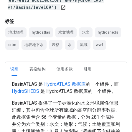
ee.FeatureCollection("WWF/HydroATLAS/
v1/Basins/level09")
open_in_new
标签
地球物理
hydroatlas
水文地理
水文
hydrosheds
srtm
地表地下水
表格
水
流域
wwf
说明
表格结构
使用条款
引用
BasinATLAS 是
HydroATLAS 数据库
的一个组件，而
HydroSHEDS
是 HydroATLAS 数据库的一个组件。
BasinATLAS 提供了一份标准化的水文环境属性信息
汇编，其中包含全球所有流域的高空间分辨率数据。
此数据集包含 56 个变量的数据，分为 281 个属性，
并分为六个类别：水文；地形；气候；土地覆盖和利
用；土壤和地质；以及人为影响（请参阅下方链接的