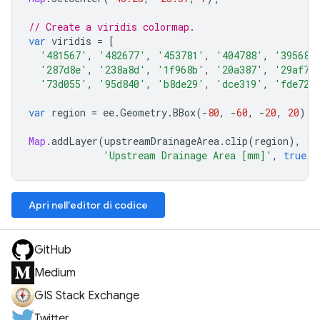
// Create a viridis colormap.
var
viridis
=
[
'481567'
,
'482677'
,
'453781'
,
'404788'
,
'39568c
'287d8e'
,
'238a8d'
,
'1f968b'
,
'20a387'
,
'29af7f
'73d055'
,
'95d840'
,
'b8de29'
,
'dce319'
,
'fde725
var
region
=
ee
.
Geometry
.
BBox
(
-
80
,
-
60
,
-
20
,
20
);
Map
.
addLayer
(
upstreamDrainageArea
.
clip
(
region
),
{
p
'Upstream Drainage Area [mm]'
,
true
,
Apri nell'editor di codice
GitHub
Medium
GIS Stack Exchange
Twitter