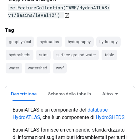
ee.FeatureCollection("WWF/HydroATLAS/
v1/Basins/level12")
open_in_new
Tag
geophysical
hydroatlas
hydrography
hydrology
hydrosheds
srtm
surface-ground-water
table
water
watershed
wwf
Descrizione
Schema della tabella
Altro
BasinATLAS è un componente del
database
HydroATLAS
, che è un componente di
HydroSHEDS
.
BasinATLAS fornisce un compendio standardizzato
di informazioni sugli attributi idroambientali per tutti i