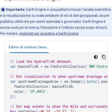
Importante:
Earth Engine è una piattaforma per l'analisi scientifica
e la visualizzazione su scala petabyte di set di dati geospaziali, sia per
pubblica utilità che per utenti aziendali e governativi. Earth Engine è
senza costi per la ricerca, l'istruzione e l'utilizzo senza scopo di lucro.
Per iniziare,
registrati per accedere a Earth Engine
.
Editor di codice (JavaScript)
// Load the HydroATLAS dataset.
var
basinATLAS
=
ee
.
FeatureCollection
(
'WWF/HydroAT
// Set visualization to show upstream drainage are
var
upstreamDrainageArea
=
ee
.
Image
().
byte
().
paint
featureCollection
:
basinATLAS
,
color
:
'UP_AREA'
,
});
// Set map extent to show the Nile and surrounding
Map
.
setCenter
(
-
46.25
,
-
23.57
,
7
);