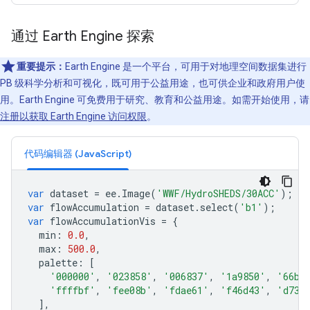
通过 Earth Engine 探索
重要提示：
Earth Engine 是一个平台，可用于对地理空间数据集进行
PB 级科学分析和可视化，既可用于公益用途，也可供企业和政府用户使
用。Earth Engine 可免费用于研究、教育和公益用途。如需开始使用，请
注册以获取 Earth Engine 访问权限
。
代码编辑器 (JavaScript)
var
dataset
=
ee
.
Image
(
'WWF/HydroSHEDS/30ACC'
);
var
flowAccumulation
=
dataset
.
select
(
'b1'
);
var
flowAccumulationVis
=
{
min
:
0.0
,
max
:
500.0
,
palette
:
[
'000000'
,
'023858'
,
'006837'
,
'1a9850'
,
'66bd
'ffffbf'
,
'fee08b'
,
'fdae61'
,
'f46d43'
,
'd730
],