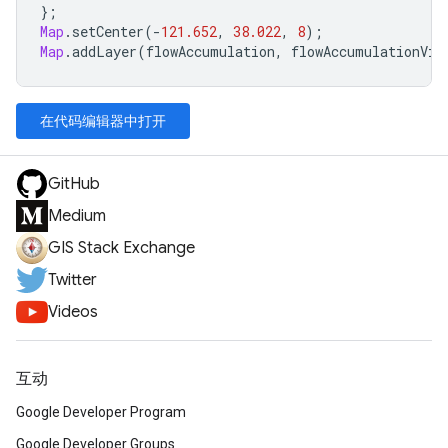
};
Map
.
setCenter
(
-
121.652
,
38.022
,
8
);
Map
.
addLayer
(
flowAccumulation
,
flowAccumulationVis
在代码编辑器中打开
GitHub
Medium
GIS Stack Exchange
Twitter
Videos
互动
Google Developer Program
Google Developer Groups