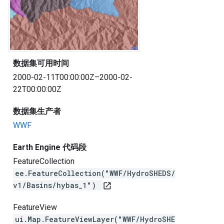
数据集可用时间
2000-02-11T00:00:00Z–2000-02-
22T00:00:00Z
数据集生产者
WWF
Earth Engine 代码段
FeatureCollection
ee.FeatureCollection("WWF/HydroSHEDS/
v1/Basins/hybas_1")
open_in_new
FeatureView
ui.Map.FeatureViewLayer("WWF/HydroSHE