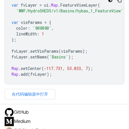
var
fvLayer
=
ui
.
Map
.
FeatureViewLayer
(
'WWF/HydroSHEDS/v1/Basins/hybas_1_FeatureView'
);
var
visParams
=
{
color
:
'808080'
,
lineWidth
:
1
};
fvLayer
.
setVisParams
(
visParams
);
fvLayer
.
setName
(
'Basins'
);
Map
.
setCenter
(
-
117.731
,
53.033
,
7
);
Map
.
add
(
fvLayer
);
在代码编辑器中打开
GitHub
Medium