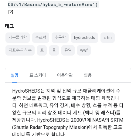
DS/v1/Basins/hybas_5_FeatureView")
open_in_new
태그
지구물리학
수로학
수문학
hydrosheds
srtm
지표수-지하수
표
물
유역
wwf
설명
표 스키마
이용약관
인용
HydroSHEDS는 지역 및 전역 규모 애플리케이션에 수
문학 정보를 일관된 형식으로 제공하는 매핑 제품입니
다. 하천 네트워크, 유역 경계, 배수 방향, 흐름 누적 등 다
양한 규모의 지리 참조 데이터 세트 (벡터 및 래스터)를
제공합니다. HydroSHEDS는 2000년에 NASA의 SRTM
(Shuttle Radar Topography Mission)에서 획득한 고도
데이터를 기반으로 합니다.