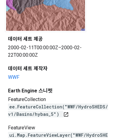
데이터 세트 제공
2000-02-11T00:00:00Z–2000-02-
22T00:00:00Z
데이터 세트 제작자
WWF
Earth Engine 스니펫
FeatureCollection
ee.FeatureCollection("WWF/HydroSHEDS/
v1/Basins/hybas_5")
open_in_new
FeatureView
ui.Map.FeatureViewLayer("WWF/HydroSHE