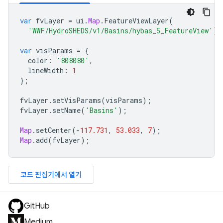
var
fvLayer
=
ui
.
Map
.
FeatureViewLayer
(
'WWF/HydroSHEDS/v1/Basins/hybas_5_FeatureView'
);
var
visParams
=
{
color
:
'808080'
,
lineWidth
:
1
};
fvLayer
.
setVisParams
(
visParams
);
fvLayer
.
setName
(
'Basins'
);
Map
.
setCenter
(
-
117.731
,
53.033
,
7
);
Map
.
add
(
fvLayer
);
코드 편집기에서 열기
GitHub
Medium