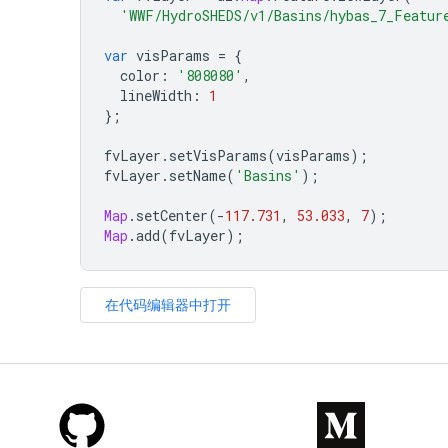
'WWF/HydroSHEDS/v1/Basins/hybas_7_Featur
var
visParams
=
{
color
:
'808080'
,
lineWidth
:
1
};
fvLayer
.
setVisParams
(
visParams
);
fvLayer
.
setName
(
'Basins'
);
Map
.
setCenter
(
-
117.731
,
53.033
,
7
);
Map
.
add
(
fvLayer
);
在代码编辑器中打开