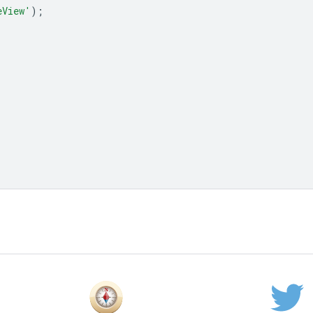
eView'
);