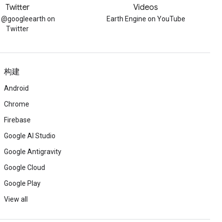
Twitter
Videos
w @googleearth on
Earth Engine on YouTube
Twitter
构建
Android
Chrome
Firebase
Google AI Studio
Google Antigravity
Google Cloud
Google Play
View all