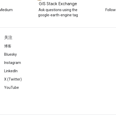
GIS Stack Exchange
n Medium
Ask questions using the
Follo
google-earth-engine tag
关注
博客
Bluesky
Instagram
LinkedIn
X (Twitter)
YouTube