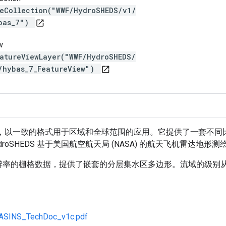
reCollection("WWF/HydroSHEDS/v1/
ybas_7")
open_in_new
w
eatureViewLayer("WWF/HydroSHEDS/
/hybas_7_FeatureView")
open_in_new
文信息，以一致的格式用于区域和全球范围的应用。它提供了一套
HEDS 基于美国航空航天局 (NASA) 的航天飞机雷达地形测绘任务
辨率的栅格数据，提供了嵌套的分层集水区多边形。流域的级别从 1（粗略
BASINS_TechDoc_v1c.pdf