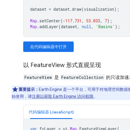
dataset
=
dataset
.
draw
(
visualization
);
Map
.
setCenter
(
-
117.731
,
53.033
,
7
);
Map
.
addLayer
(
dataset
,
null
,
'Basins'
);
在代码编辑器中打开
以 FeatureView 形式直观呈现
FeatureView
是
FeatureCollection
的只读加速
重要提示：
Earth Engine 是一个平台，可用于对地理空
始使用，请
注册以获取 Earth Engine 访问权限
。
代码编辑器 (JavaScript)
var
fvLayer
=
ui
.
Map
.
FeatureViewLayer
(