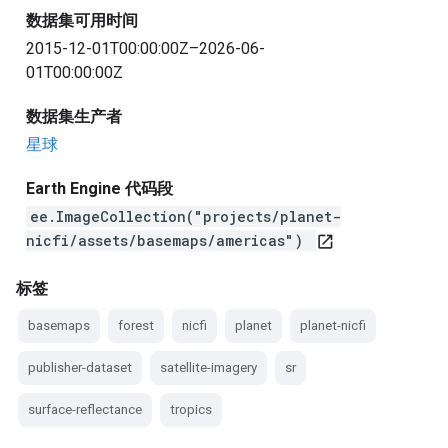
数据集可用时间
2015-12-01T00:00:00Z–2026-06-
01T00:00:00Z
数据集生产者
星球
Earth Engine 代码段
ee.ImageCollection("projects/planet-
nicfi/assets/basemaps/americas")
open_in_new
标签
basemaps
forest
nicfi
planet
planet-nicfi
publisher-dataset
satellite-imagery
sr
surface-reflectance
tropics