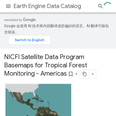
Earth Engine Data Catalog
Google 会使用 AI 技术将内容翻译成您偏好的语言。AI 翻译可能包
含错误。
NICFI Satellite Data Program
Basemaps for Tropical Forest
Monitoring - Americas
bookmark_border