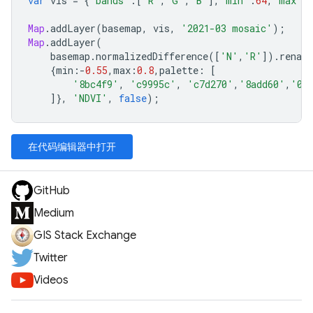
var
vis
=
{
'bands'
:
[
'R'
,
'G'
,
'B'
],
'min'
:
64
,
'max'
:
Map
.
addLayer
(
basemap
,
vis
,
'2021-03 mosaic'
);
Map
.
addLayer
(
basemap
.
normalizedDifference
([
'N'
,
'R'
]).
renam
{
min
:-
0.55
,
max
:
0.8
,
palette
:
[
'8bc4f9'
,
'c9995c'
,
'c7d270'
,
'8add60'
,
'09
]},
'NDVI'
,
false
);
在代码编辑器中打开
GitHub
Medium
GIS Stack Exchange
Twitter
Videos