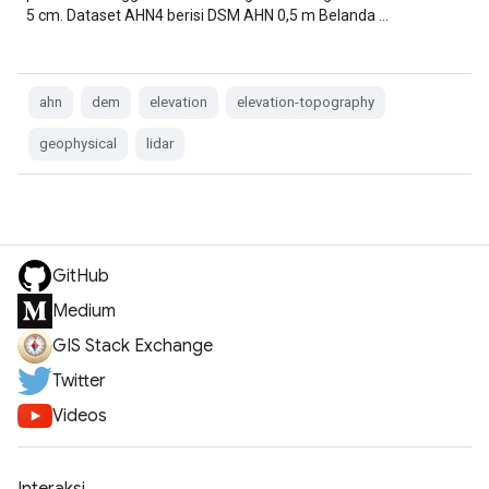
5 cm. Dataset AHN4 berisi DSM AHN 0,5 m Belanda …
ahn
dem
elevation
elevation-topography
geophysical
lidar
GitHub
Medium
GIS Stack Exchange
Twitter
Videos