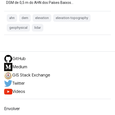
DSM de 0,5 m do AHN dos Países Baixos…
ahn
dem
elevation
elevation-topography
geophysical
lidar
GitHub
Medium
GIS Stack Exchange
Twitter
Videos
Envolver