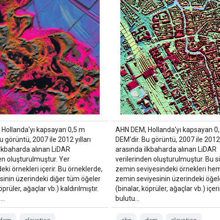
Hollanda'yı kapsayan 0,5 m
AHN DEM, Hollanda'yı kapsayan 0
u görüntü, 2007 ile 2012 yılları
DEM'dir. Bu görüntü, 2007 ile 2012 y
ilkbaharda alınan LiDAR
arasında ilkbaharda alınan LiDAR
en oluşturulmuştur. Yer
verilerinden oluşturulmuştur. Bu
eki örnekleri içerir. Bu örneklerde,
zemin seviyesindeki örnekleri he
sinin üzerindeki diğer tüm öğeler
zemin seviyesinin üzerindeki öğel
öprüler, ağaçlar vb.) kaldırılmıştır.
(binalar, köprüler, ağaçlar vb.) içer
 …
bulutu…