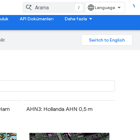
/
uluk
API Dokümanları
Daha fazla
lir.
 Ham
AHN3: Hollanda AHN 0,5 m