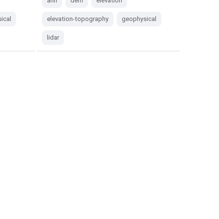
ahn
dem
elevation
ical
elevation-topography
geophysical
lidar