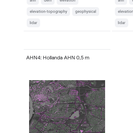
ahn
dem
elevation
ahn
elevation-topography
geophysical
elevatio
lidar
lidar
AHN4: Hollanda AHN 0,5 m