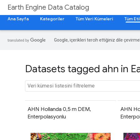
Earth Engine Data Catalog
Ana Sayfa
Kategoriler
Tüm Veri Kümeleri
Tüm Eti
Google, içerikleri tercih ettiğiniz dile çevirm
Datasets tagged ahn in E
AHN Hollanda 0,5 m DEM,
AHN Hol
Enterpolasyonlu
Enterpo