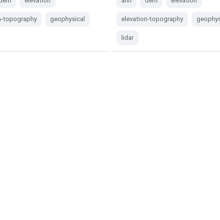
dem
elevation
ahn
dem
elevation
n-topography
geophysical
elevation-topography
geophys
lidar