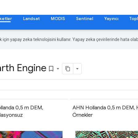
ketler
Landsat
MODIS
Sentinel
Yayıncı
Topl
ek için yapay zeka teknolojisini kullanır. Yapay zeka çevirilerinde hata olabi
arth Engine
bookmark_border
landa 0,5 m DEM,
AHN Hollanda 0,5 m DEM,
lasyonsuz
Örnekler