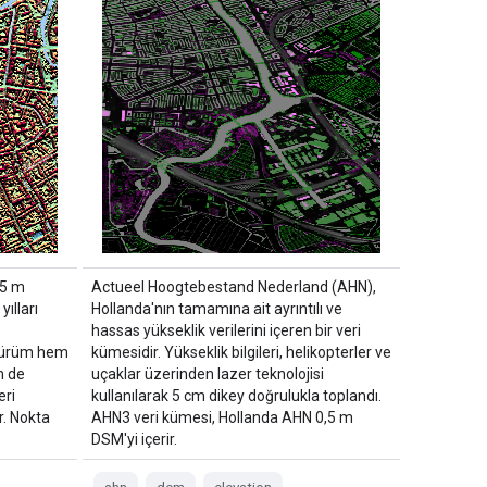
,5 m
Actueel Hoogtebestand Nederland (AHN),
ılları
Hollanda'nın tamamına ait ayrıntılı ve
hassas yükseklik verilerini içeren bir veri
 sürüm hem
kümesidir. Yükseklik bilgileri, helikopterler ve
m de
uçaklar üzerinden lazer teknolojisi
eri
kullanılarak 5 cm dikey doğrulukla toplandı.
ir. Nokta
AHN3 veri kümesi, Hollanda AHN 0,5 m
DSM'yi içerir.