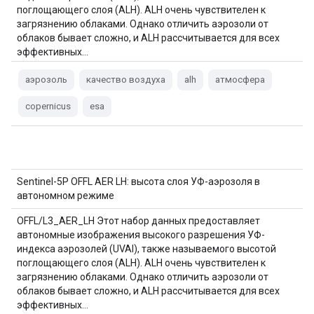
поглощающего слоя (ALH). ALH очень чувствителен к
загрязнению облаками. Однако отличить аэрозоли от
облаков бывает сложно, и ALH рассчитывается для всех
эффективных…
аэрозоль
качество воздуха
alh
атмосфера
copernicus
esa
Sentinel-5P OFFL AER LH: высота слоя УФ-аэрозоля в
автономном режиме
OFFL/L3_AER_LH Этот набор данных предоставляет
автономные изображения высокого разрешения УФ-
индекса аэрозолей (UVAI), также называемого высотой
поглощающего слоя (ALH). ALH очень чувствителен к
загрязнению облаками. Однако отличить аэрозоли от
облаков бывает сложно, и ALH рассчитывается для всех
эффективных…