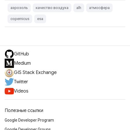
аэрозоль
качество воздуха
alh
атмосфера
copernicus
esa
GitHub
Medium
GIS Stack Exchange
Twitter
Videos
Полезные ссылки
Google Developer Program
Google Developer Groups