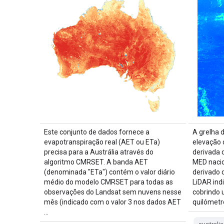
Este conjunto de dados fornece a
A grelha 
evapotranspiração real (AET ou ETa)
elevação d
precisa para a Austrália através do
derivada 
algoritmo CMRSET. A banda AET
MED nacio
(denominada "ETa") contém o valor diário
derivado 
médio do modelo CMRSET para todas as
LiDAR ind
observações do Landsat sem nuvens nesse
cobrindo 
mês (indicado com o valor 3 nos dados AET
quilómetr
…