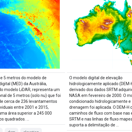
de 5 metros do modelo de
O modelo digital de elevação
igital (MED) da Austrália,
hidrologicamente aplicado (DEM-H
do modelo LiDAR, representa um
derivado dos dados SRTM adquiri
nal de 5 metros (solo nu) que foi
NASA em fevereiro de 2000. O mo
de cerca de 236 levantamentos
condicionado hidrologicamente e 
ividuais entre 2001 e 2015,
drenagem foi aplicada. O DEM-H 
uma área superior a 245 000
caminhos de fluxo com base nas 
os quadrados. …
SRTM e nas linhas de fluxo mapea
suporta a delimitação de …