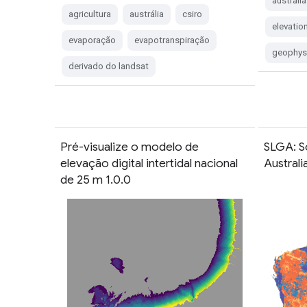
australia
agricultura
austrália
csiro
elevatio
evaporação
evapotranspiração
geophys
derivado do landsat
Pré-visualize o modelo de
SLGA: S
elevação digital intertidal nacional
Australi
de 25 m 1.0.0