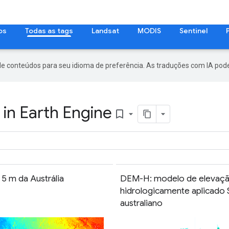
os
Todas as tags
Landsat
MODIS
Sentinel
de conteúdos para seu idioma de preferência. As traduções com IA pode
 in Earth Engine
bookmark_border
5 m da Austrália
DEM-H: modelo de elevação
hidrologicamente aplicado
australiano