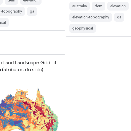
dem
elevation
australia
dem
elevation
n-topography
ga
elevation-topography
ga
ical
geophysical
oil and Landscape Grid of
a (atributos do solo)