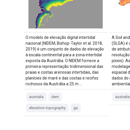
O modelo de elevação digital intertidal
A Soil an
nacional (NIDEM; Bishop-Taylor et al. 2018,
(SLGA) é 
2019) é um conjunto de dados de elevação
de atribu
à escala continental para a zona intertidal
resolução
exposta da Austrália. O NIDEM fornece a
píxeis). A
primeira representação tridimensional das
modelage
praias e costas arenosas intertidais, das
espacial d
planícies de maré e das costas e recifes
dados do 
rochosos da Austrália a 25 m …
ambienta
australia
dem
australia
elevation-topography
ga