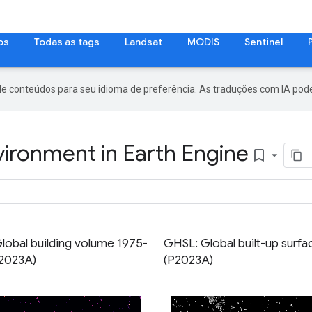
os
Todas as tags
Landsat
MODIS
Sentinel
de conteúdos para seu idioma de preferência. As traduções com IA pode
vironment in Earth Engine
bookmark_border
lobal building volume 1975-
GHSL: Global built-up surf
2023A)
(P2023A)