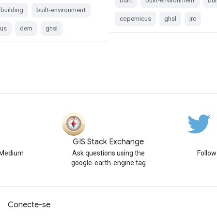
built
built-environment
bui
building
built-environment
copernicus
ghsl
jrc
cus
dem
ghsl
GIS Stack Exchange
n Medium
Ask questions using the
Follo
google-earth-engine tag
Conecte-se