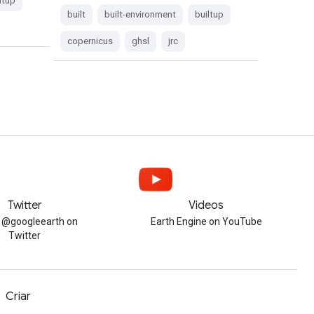
ltup
built
built-environment
builtup
copernicus
ghsl
jrc
Twitter
Videos
w @googleearth on
Earth Engine on YouTube
Twitter
Criar