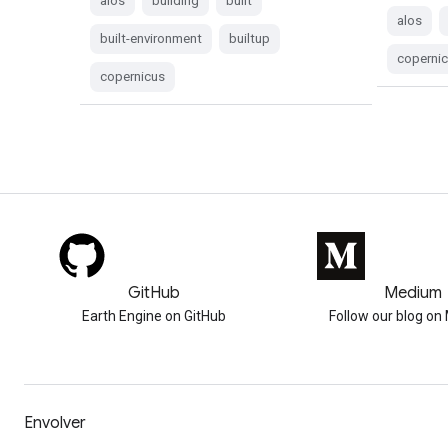
alos
building
built
alos
built-environment
builtup
coperni
copernicus
GitHub
Medium
Earth Engine on GitHub
Follow our blog o
Envolver