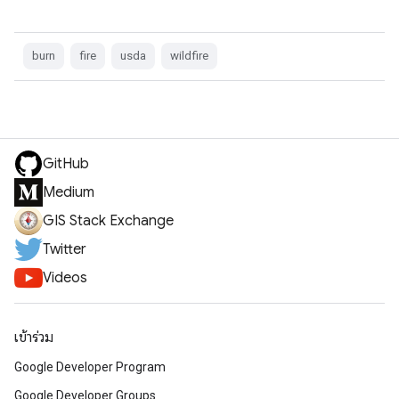
burn
fire
usda
wildfire
GitHub
Medium
GIS Stack Exchange
Twitter
Videos
เข้าร่วม
Google Developer Program
Google Developer Groups