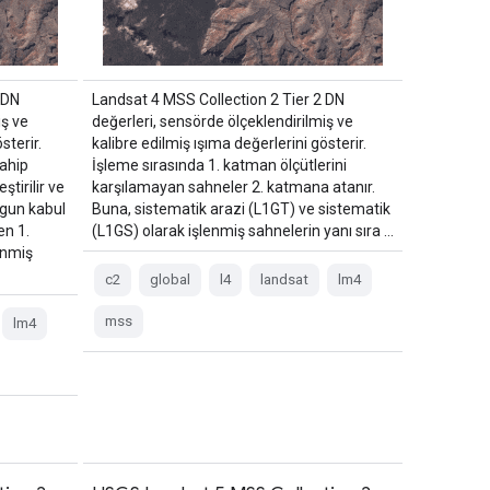
 DN
Landsat 4 MSS Collection 2 Tier 2 DN
iş ve
değerleri, sensörde ölçeklendirilmiş ve
sterir.
kalibre edilmiş ışıma değerlerini gösterir.
sahip
İşleme sırasında 1. katman ölçütlerini
tirilir ve
karşılamayan sahneler 2. katmana atanır.
ygun kabul
Buna, sistematik arazi (L1GT) ve sistematik
en 1.
(L1GS) olarak işlenmiş sahnelerin yanı sıra …
enmiş
c2
global
l4
landsat
lm4
mss
lm4