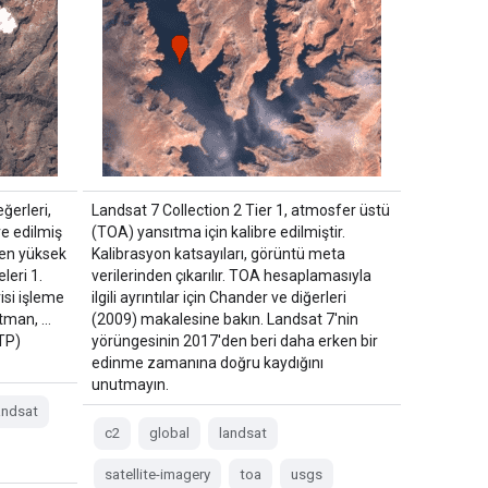
ğerleri,
Landsat 7 Collection 2 Tier 1, atmosfer üstü
re edilmiş
(TOA) yansıtma için kalibre edilmiştir.
 en yüksek
Kalibrasyon katsayıları, görüntü meta
leri 1.
verilerinden çıkarılır. TOA hesaplamasıyla
isi işleme
ilgili ayrıntılar için Chander ve diğerleri
katman, …
(2009) makalesine bakın. Landsat 7'nin
1TP)
yörüngesinin 2017'den beri daha erken bir
edinme zamanına doğru kaydığını
unutmayın.
andsat
c2
global
landsat
satellite-imagery
toa
usgs