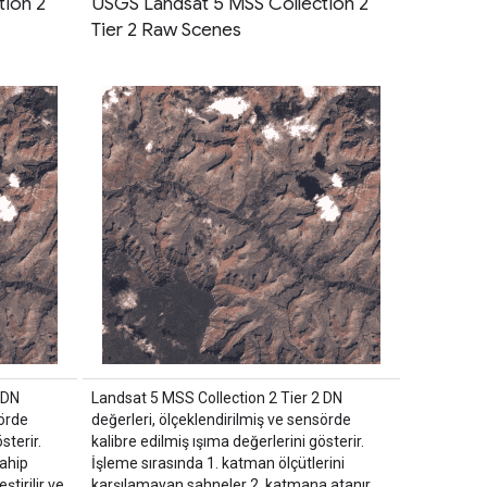
tion 2
USGS Landsat 5 MSS Collection 2
Tier 2 Raw Scenes
 DN
Landsat 5 MSS Collection 2 Tier 2 DN
sörde
değerleri, ölçeklendirilmiş ve sensörde
sterir.
kalibre edilmiş ışıma değerlerini gösterir.
sahip
İşleme sırasında 1. katman ölçütlerini
tirilir ve
karşılamayan sahneler 2. katmana atanır.