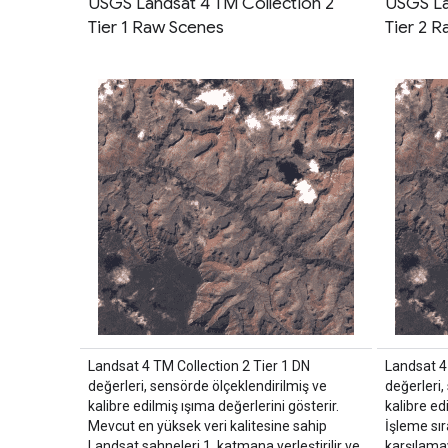
USGS Landsat 4 TM Collection 2
USGS La
Tier 1 Raw Scenes
Tier 2 
Landsat 4 TM Collection 2 Tier 1 DN
Landsat 4
değerleri, sensörde ölçeklendirilmiş ve
değerleri,
kalibre edilmiş ışıma değerlerini gösterir.
kalibre ed
Mevcut en yüksek veri kalitesine sahip
İşleme sır
Landsat sahneleri 1. katmana yerleştirilir ve
karşılama