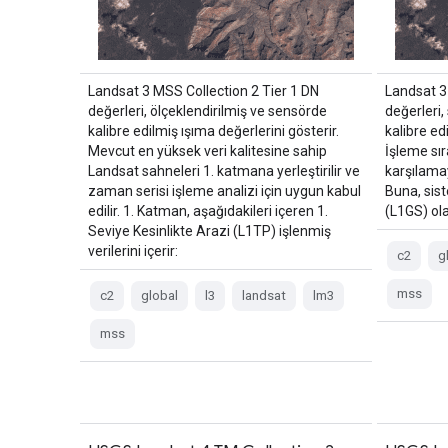
Landsat 3 MSS Collection 2 Tier 1 DN
Landsat 3
değerleri, ölçeklendirilmiş ve sensörde
değerleri,
kalibre edilmiş ışıma değerlerini gösterir.
kalibre ed
Mevcut en yüksek veri kalitesine sahip
İşleme sır
Landsat sahneleri 1. katmana yerleştirilir ve
karşılama
zaman serisi işleme analizi için uygun kabul
Buna, sis
edilir. 1. Katman, aşağıdakileri içeren 1.
(L1GS) ola
Seviye Kesinlikte Arazi (L1TP) işlenmiş
verilerini içerir:
c2
g
mss
c2
global
l3
landsat
lm3
mss