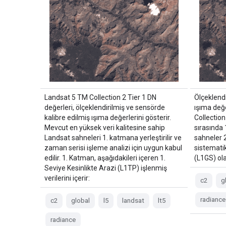
Landsat 5 TM Collection 2 Tier 1 DN
Ölçeklendi
değerleri, ölçeklendirilmiş ve sensörde
ışıma değ
kalibre edilmiş ışıma değerlerini gösterir.
Collection
Mevcut en yüksek veri kalitesine sahip
sırasında 
Landsat sahneleri 1. katmana yerleştirilir ve
sahneler 
zaman serisi işleme analizi için uygun kabul
sistemati
edilir. 1. Katman, aşağıdakileri içeren 1.
(L1GS) ola
Seviye Kesinlikte Arazi (L1TP) işlenmiş
verilerini içerir:
c2
g
radiance
c2
global
l5
landsat
lt5
radiance