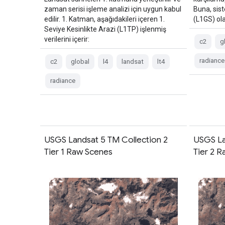
zaman serisi işleme analizi için uygun kabul
Buna, sis
edilir. 1. Katman, aşağıdakileri içeren 1.
(L1GS) ola
Seviye Kesinlikte Arazi (L1TP) işlenmiş
verilerini içerir:
c2
g
radiance
c2
global
l4
landsat
lt4
radiance
USGS Landsat 5 TM Collection 2
USGS La
Tier 1 Raw Scenes
Tier 2 