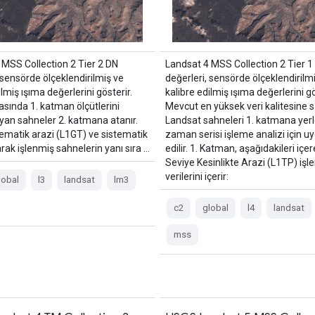
 MSS Collection 2 Tier 2 DN
Landsat 4 MSS Collection 2 Tier 1
 sensörde ölçeklendirilmiş ve
değerleri, sensörde ölçeklendirilm
ilmiş ışıma değerlerini gösterir.
kalibre edilmiş ışıma değerlerini gö
asında 1. katman ölçütlerini
Mevcut en yüksek veri kalitesine 
yan sahneler 2. katmana atanır.
Landsat sahneleri 1. katmana yerleş
tematik arazi (L1GT) ve sistematik
zaman serisi işleme analizi için u
rak işlenmiş sahnelerin yanı sıra …
edilir. 1. Katman, aşağıdakileri içer
Seviye Kesinlikte Arazi (L1TP) işl
verilerini içerir:
lobal
l3
landsat
lm3
c2
global
l4
landsat
mss