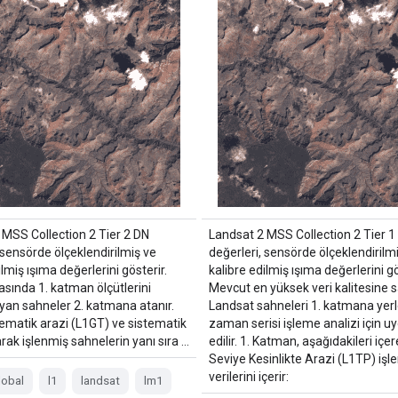
 MSS Collection 2 Tier 2 DN
Landsat 2 MSS Collection 2 Tier 1
 sensörde ölçeklendirilmiş ve
değerleri, sensörde ölçeklendirilm
ilmiş ışıma değerlerini gösterir.
kalibre edilmiş ışıma değerlerini gö
asında 1. katman ölçütlerini
Mevcut en yüksek veri kalitesine 
yan sahneler 2. katmana atanır.
Landsat sahneleri 1. katmana yerleş
tematik arazi (L1GT) ve sistematik
zaman serisi işleme analizi için u
rak işlenmiş sahnelerin yanı sıra …
edilir. 1. Katman, aşağıdakileri içer
Seviye Kesinlikte Arazi (L1TP) işl
verilerini içerir:
lobal
l1
landsat
lm1