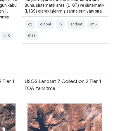
ygun kabul
Buna, sistematik arazi (L1GT) ve sistematik
en 1.
(L1GS) olarak işlenmiş sahnelerin yanı sıra …
enmiş
c2
global
l5
landsat
lm5
mss
lm5
 Tier 1
USGS Landsat 7 Collection 2 Tier 1
TOA Yansıtma