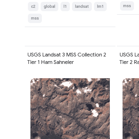
mss
c2
global
l1
landsat
lm1
mss
USGS Landsat 3 MSS Collection 2
USGS La
Tier 1 Ham Sahneler
Tier 2 