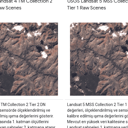
ndsat 4 TM Collection 2
USGS Landsat 5 MSS Collec
Raw Scenes
Tier 1 Raw Scenes
 TM Collection 2 Tier 2 DN
Landsat 5 MSS Collection 2 Tier 1
 sensörde ölçeklendirilmiş ve
değerleri, ölçeklendirilmiş ve sen
ilmiş ışıma değerlerini gösterir.
kalibre edilmiş ışıma değerlerini gö
asında 1. katman ölçütlerini
Mevcut en yüksek veri kalitesine 
yan sahneler 2. katmana atanır.
Landsat sahneleri 1. katmana yerleş