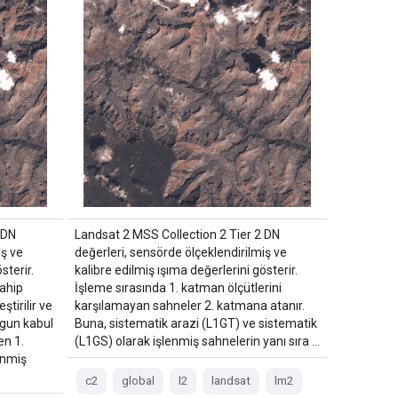
 DN
Landsat 2 MSS Collection 2 Tier 2 DN
iş ve
değerleri, sensörde ölçeklendirilmiş ve
sterir.
kalibre edilmiş ışıma değerlerini gösterir.
sahip
İşleme sırasında 1. katman ölçütlerini
tirilir ve
karşılamayan sahneler 2. katmana atanır.
ygun kabul
Buna, sistematik arazi (L1GT) ve sistematik
en 1.
(L1GS) olarak işlenmiş sahnelerin yanı sıra …
enmiş
c2
global
l2
landsat
lm2