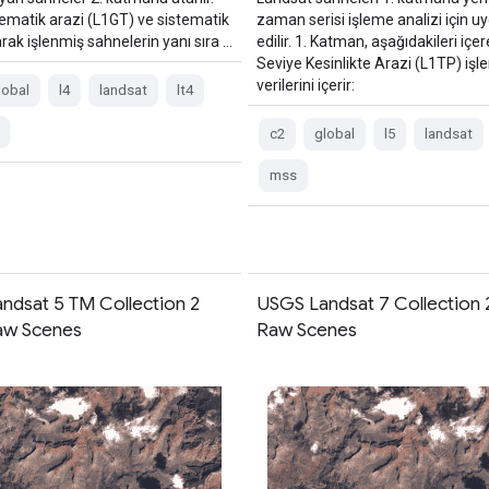
tematik arazi (L1GT) ve sistematik
zaman serisi işleme analizi için u
rak işlenmiş sahnelerin yanı sıra …
edilir. 1. Katman, aşağıdakileri içer
Seviye Kesinlikte Arazi (L1TP) işl
verilerini içerir:
lobal
l4
landsat
lt4
c2
global
l5
landsat
mss
ndsat 5 TM Collection 2
USGS Landsat 7 Collection 2
Raw Scenes
Raw Scenes