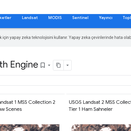
ketler
Landsat
MODIS
Sentinel
Yayıncı
Topl
ek için yapay zeka teknolojisini kullanır. Yapay zeka çevirilerinde hata olabi
th Engine
bookmark_border
ndsat 1 MSS Collection 2
USGS Landsat 2 MSS Collect
Raw Scenes
Tier 1 Ham Sahneler