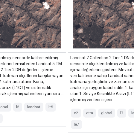
rilmiş, sensörde kalibre edilmiş
Landsat 7 Collection 2 Tier 1 DN de
erlerini temsil eden Landsat 5 TM
sensörde ölçeklendirilmiş ve kalib
 2 Tier 2 DN değerleri. İşleme
ışıma değerlerini gösterir. Mevcut
1. katman ölçütlerini karşılamayan
veri kalitesine sahip Landsat sahne
2. katmana atanır. Buna,
katmana yerleştirilir ve zaman ser
k arazi (L1GT) ve sistematik
analizi için uygun kabul edilir. 1. 
rak işlenmiş sahnelerin yanı sıra …
olan 1. Seviye Kesinlikte Arazi (L
işlenmiş verilerini içerir.
lobal
l5
landsat
lt5
c2
etm
global
l7
l
le7