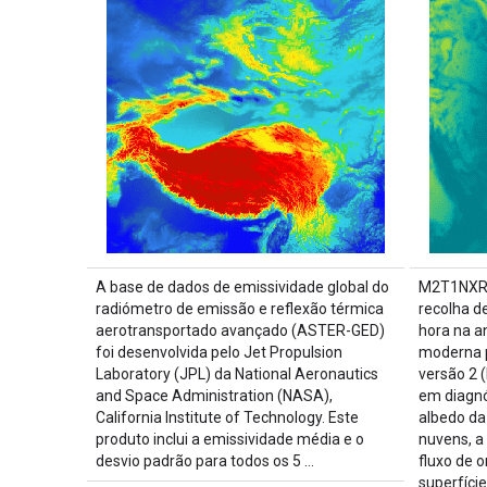
A base de dados de emissividade global do
M2T1NXRA
radiómetro de emissão e reflexão térmica
recolha d
aerotransportado avançado (ASTER-GED)
hora na an
foi desenvolvida pelo Jet Propulsion
moderna p
Laboratory (JPL) da National Aeronautics
versão 2 
and Space Administration (NASA),
em diagnó
California Institute of Technology. Este
albedo da
produto inclui a emissividade média e o
nuvens, a
desvio padrão para todos os 5 …
fluxo de 
superfície