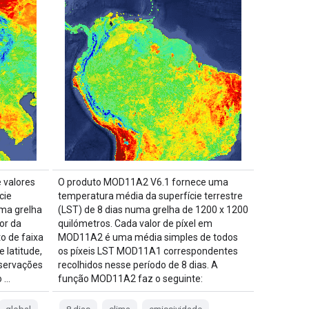
 valores
O produto MOD11A2 V6.1 fornece uma
cie
temperatura média da superfície terrestre
uma grelha
(LST) de 8 dias numa grelha de 1200 x 1200
or da
quilómetros. Cada valor de píxel em
o de faixa
MOD11A2 é uma média simples de todos
 latitude,
os píxeis LST MOD11A1 correspondentes
bservações
recolhidos nesse período de 8 dias. A
o …
função MOD11A2 faz o seguinte: