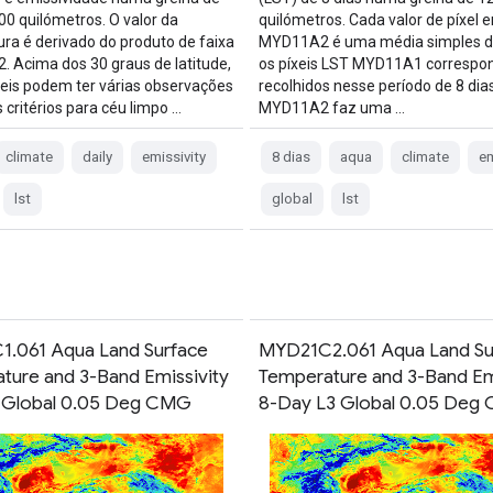
00 quilómetros. O valor da
quilómetros. Cada valor de píxel 
ra é derivado do produto de faixa
MYD11A2 é uma média simples d
 Acima dos 30 graus de latitude,
os píxeis LST MYD11A1 correspo
xeis podem ter várias observações
recolhidos nesse período de 8 dias
 critérios para céu limpo …
MYD11A2 faz uma …
climate
daily
emissivity
8 dias
aqua
climate
em
lst
global
lst
.061 Aqua Land Surface
MYD21C2.061 Aqua Land Su
ture and 3-Band Emissivity
Temperature and 3-Band Em
3 Global 0.05 Deg CMG
8-Day L3 Global 0.05 Deg