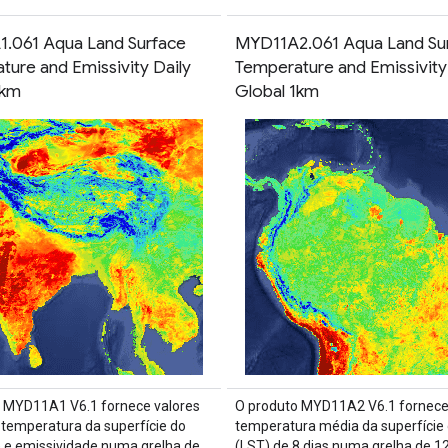
.061 Aqua Land Surface
MYD11A2.061 Aqua Land Su
ture and Emissivity Daily
Temperature and Emissivit
1km
Global 1km
 MYD11A1 V6.1 fornece valores
O produto MYD11A2 V6.1 fornec
e temperatura da superfície do
temperatura média da superfície 
) e emissividade numa grelha de
(LST) de 8 dias numa grelha de 1