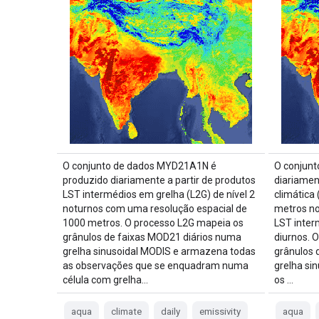
O conjunto de dados MYD21A1N é
O conjun
produzido diariamente a partir de produtos
diariame
LST intermédios em grelha (L2G) de nível 2
climática
noturnos com uma resolução espacial de
metros no
1000 metros. O processo L2G mapeia os
LST inter
grânulos de faixas MOD21 diários numa
diurnos. 
grelha sinusoidal MODIS e armazena todas
grânulos 
as observações que se enquadram numa
grelha si
célula com grelha…
os …
aqua
climate
daily
emissivity
aqua