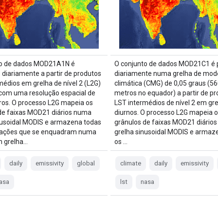
to de dados MOD21A1N é
O conjunto de dados MOD21C1 é 
 diariamente a partir de produtos
diariamente numa grelha de mo
médios em grelha de nível 2 (L2G)
climática (CMG) de 0,05 graus (5
com uma resolução espacial de
metros no equador) a partir de p
os. O processo L2G mapeia os
LST intermédios de nível 2 em gre
de faixas MOD21 diários numa
diurnos. O processo L2G mapeia o
nusoidal MODIS e armazena todas
grânulos de faixas MOD21 diário
vações que se enquadram numa
grelha sinusoidal MODIS e armaz
m grelha…
os …
daily
emissivity
global
climate
daily
emissivity
asa
lst
nasa