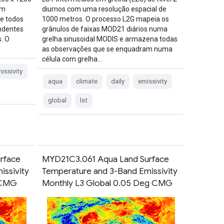
em
diurnos com uma resolução espacial de
e todos
1000 metros. O processo L2G mapeia os
ndentes
grânulos de faixas MOD21 diários numa
. O
grelha sinusoidal MODIS e armazena todas
as observações que se enquadram numa
célula com grelha…
issivity
aqua
climate
daily
emissivity
global
lst
rface
MYD21C3.061 Aqua Land Surface
issivity
Temperature and 3-Band Emissivity
 CMG
Monthly L3 Global 0.05 Deg CMG