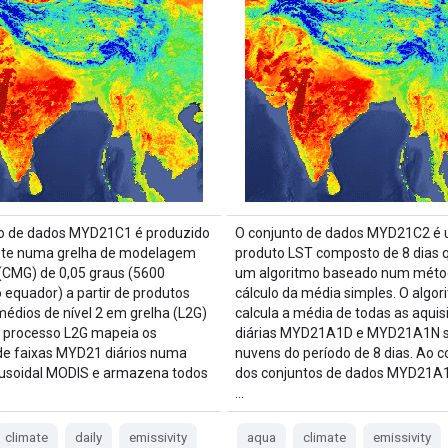
to de dados MYD21C1 é produzido
O conjunto de dados MYD21C2 é
nte numa grelha de modelagem
produto LST composto de 8 dias 
 (CMG) de 0,05 graus (5600
um algoritmo baseado num méto
 equador) a partir de produtos
cálculo da média simples. O algor
médios de nível 2 em grelha (L2G)
calcula a média de todas as aquis
O processo L2G mapeia os
diárias MYD21A1D e MYD21A1N 
de faixas MYD21 diários numa
nuvens do período de 8 dias. Ao c
nusoidal MODIS e armazena todos
dos conjuntos de dados MYD21A1
…
climate
daily
emissivity
aqua
climate
emissivity