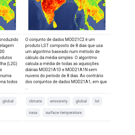
produzido
O conjunto de dados MOD21C2 é um
delagem
produto LST composto de 8 dias que usa
600
um algoritmo baseado num método de
rodutos
cálculo da média simples. O algoritmo
lha (L2G)
calcula a média de todas as aquisições
s
diárias MOD21A1D e MOD21A1N sem
s numa
nuvens do período de 8 dias. Ao contrário
ena todos
dos conjuntos de dados MOD21A1, em que
…
global
climate
emissivity
global
lst
nasa
surface-temperature