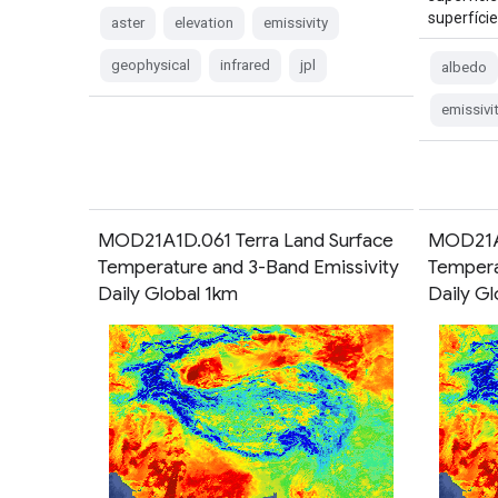
superfíci
aster
elevation
emissivity
geophysical
infrared
jpl
albedo
emissivi
MOD21A1D.061 Terra Land Surface
MOD21A1
Temperature and 3-Band Emissivity
Tempera
Daily Global 1km
Daily G