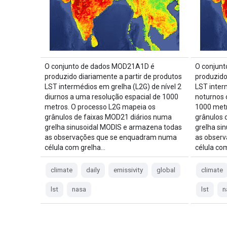
O conjunto de dados MOD21A1D é
O conjun
produzido diariamente a partir de produtos
produzido
LST intermédios em grelha (L2G) de nível 2
LST inter
diurnos a uma resolução espacial de 1000
noturnos 
metros. O processo L2G mapeia os
1000 metr
grânulos de faixas MOD21 diários numa
grânulos 
grelha sinusoidal MODIS e armazena todas
grelha si
as observações que se enquadram numa
as obser
célula com grelha…
célula co
climate
daily
emissivity
global
climate
lst
nasa
lst
n