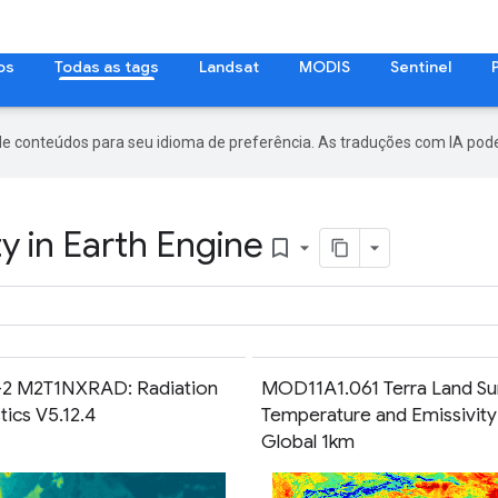
os
Todas as tags
Landsat
MODIS
Sentinel
de conteúdos para seu idioma de preferência. As traduções com IA pode
y in Earth Engine
bookmark_border
2 M2T1NXRAD: Radiation
MOD11A1.061 Terra Land Su
ics V5.12.4
Temperature and Emissivity
Global 1km