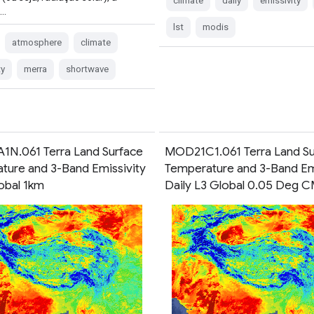
climate
daily
emissivity
e…
lst
modis
atmosphere
climate
ty
merra
shortwave
N.061 Terra Land Surface
MOD21C1.061 Terra Land Su
ture and 3-Band Emissivity
Temperature and 3-Band Em
lobal 1km
Daily L3 Global 0.05 Deg 