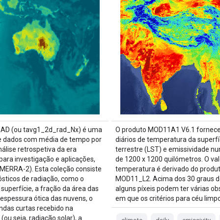
D (ou tavg1_2d_rad_Nx) é uma
O produto MOD11A1 V6.1 fornece
e dados com média de tempo por
diários de temperatura da superfí
álise retrospetiva da era
terrestre (LST) e emissividade n
ara investigação e aplicações,
de 1200 x 1200 quilómetros. O val
(MERRA-2). Esta coleção consiste
temperatura é derivado do produt
sticos de radiação, como o
MOD11_L2. Acima dos 30 graus de
 superfície, a fração da área das
alguns píxeis podem ter várias o
 espessura ótica das nuvens, o
em que os critérios para céu limp
ondas curtas recebido na
 (ou seja, radiação solar), a