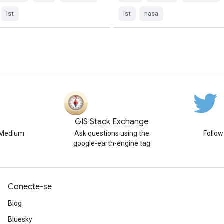
lst
lst
nasa
GIS Stack Exchange
n Medium
Ask questions using the
Follo
google-earth-engine tag
Conecte-se
Blog
Bluesky