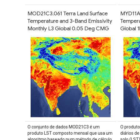
MOD21C3.061 Terra Land Surface
MYD11A1
Temperature and 3-Band Emissivity
Tempera
Monthly L3 Global 0.05 Deg CMG
Global 
O conjunto de dados MOD21C3 é um
O produto
produto LST composto mensal que usa um
diários d
algoritmo baseado num método de cálculo
solo (LST