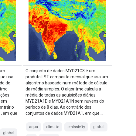
 um
O conjunto de dados MYD21C3 é um
que usa
produto LST composto mensal que usa um
do de
algoritmo baseado num método de cálculo
itmo
da média simples. O algoritmo calcula a
ições
média de todas as aquisições diárias
sem
MYD21A1D e MYD21A1N sem nuvens do
ontrário
período de 8 dias. Ao contrário dos
, em que
conjuntos de dados MYD21A1, em que …
aqua
climate
emissivity
global
global