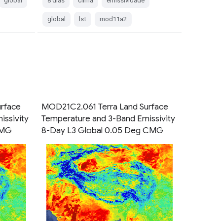
global
8 dias
clima
emissividade
global
lst
mod11a2
rface
MOD21C2.061 Terra Land Surface
issivity
Temperature and 3-Band Emissivity
CMG
8-Day L3 Global 0.05 Deg CMG