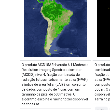
O produto MCD15A3H versão 6.1 Moderate
O produt
Resolution Imaging Spectroradiometer
combinado 
(MODIS) nível 4, fração combinada de
fração de
radiação fotossinteticamente ativa (FPAR)
ativa (FP
e índice de área foliar (LAI) é um conjunto
composto 
de dados composto de 4 dias com um
500 m. O 
tamanho de píxel de 500 metros. O
disponíve
algoritmo escolhe o melhor píxel disponível
Terra no p
de todas as …