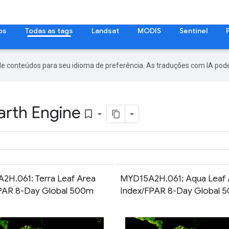
os
Todas as tags
Landsat
MODIS
Sentinel
de conteúdos para seu idioma de preferência. As traduções com IA pode
arth Engine
bookmark_border
H.061: Terra Leaf Area
MYD15A2H.061: Aqua Leaf 
PAR 8-Day Global 500m
Index/FPAR 8-Day Global 