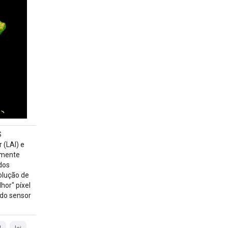
S
 (LAI) e
amente
dos
olução de
hor" píxel
 do sensor