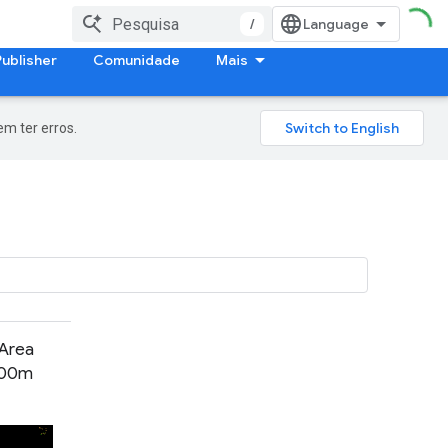
/
Publisher
Comunidade
Mais
m ter erros.
Area
500m