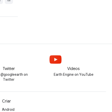
l
lai
Twitter
Videos
w @googleearth on
Earth Engine on YouTube
Twitter
Criar
Android