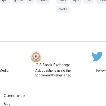
fpar
global
lai
modis
8-day
aqua
fpar
globa
modis
GIS Stack Exchange
n Medium
Ask questions using the
Follo
google-earth-engine tag
Conecte-se
Blog