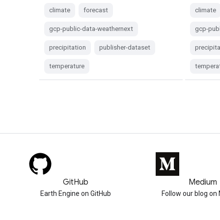
climate
forecast
climate
gcp-public-data-weathernext
gcp-publ
precipitation
publisher-dataset
precipit
temperature
tempera
GitHub
Medium
Earth Engine on GitHub
Follow our blog o