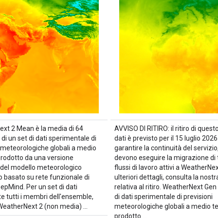
xt 2 Mean è la media di 64
AVVISO DI RITIRO: il ritiro di questo
i un set di dati sperimentale di
dati è previsto per il 15 luglio 2026
i meteorologiche globali a medio
garantire la continuità del servizio,
prodotto da una versione
devono eseguire la migrazione di tu
 del modello meteorologico
flussi di lavoro attivi a WeatherNex
o basato su rete funzionale di
ulteriori dettagli, consulta la nost
epMind. Per un set di dati
relativa al ritiro. WeatherNext Gen
e tutti i membri dell'ensemble,
di dati sperimentale di previsioni
WeatherNext 2 (non media) …
meteorologiche globali a medio t
prodotto …