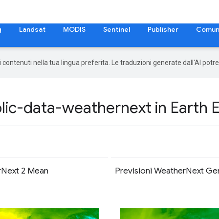
g
Landsat
MODIS
Sentinel
Publisher
Comun
 i contenuti nella tua lingua preferita. Le traduzioni generate dall'AI pot
ic-data-weathernext in Earth 
rNext 2 Mean
Previsioni WeatherNext Ge