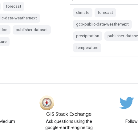
forecast
climate
forecast
ic-data-weathernext
gcp-public-data-weathernext
ation
publisher-dataset
precipitation
publisher-datase
ture
temperature
GIS Stack Exchange
n Medium
Ask questions using the
Follo
google-earth-engine tag