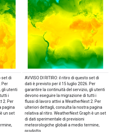
 set di
AVVISO DI RITIRO: il ritiro di questo set di
. Per
dati è previsto per il 15 luglio 2026. Per
 gli utenti
garantire la continuità del servizio, gli utenti
tti i
devono eseguire la migrazione di tutti i
t 2. Per
flussi di lavoro attivi a WeatherNext 2. Per
ra pagina
ulteriori dettagli, consulta la nostra pagina
 è un set
relativa al ritiro. WeatherNext Graph è un set
di dati sperimentale di previsioni
ermine,
meteorologiche globali a medio termine,
prodotto …