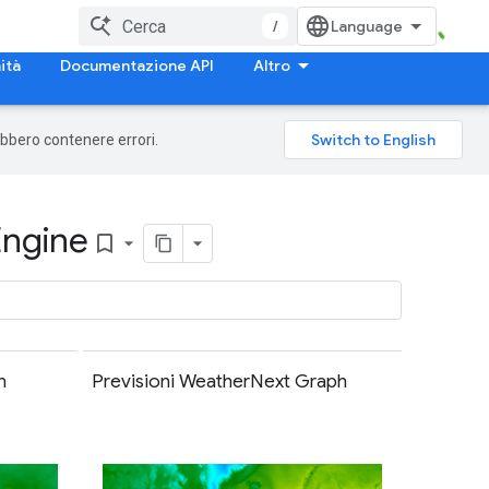
/
ità
Documentazione API
Altro
rebbero contenere errori.
Engine
bookmark_border
n
Previsioni WeatherNext Graph