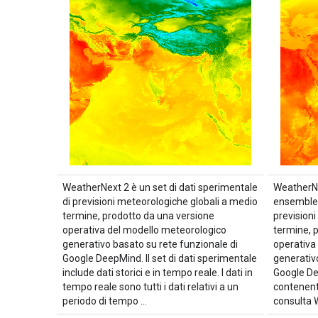
WeatherNext 2 è un set di dati sperimentale
WeatherNe
di previsioni meteorologiche globali a medio
ensemble d
termine, prodotto da una versione
prevision
operativa del modello meteorologico
termine, 
generativo basato su rete funzionale di
operativa
Google DeepMind. Il set di dati sperimentale
generativ
include dati storici e in tempo reale. I dati in
Google De
tempo reale sono tutti i dati relativi a un
contenent
periodo di tempo …
consulta 