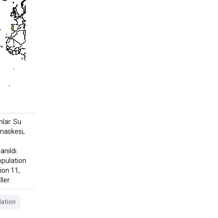
mlar. Su
maskesi,
anıldı.
pulation
ion 11,
ler.
ation