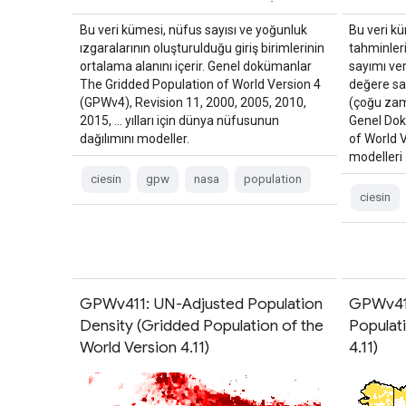
Bu veri kümesi, nüfus sayısı ve yoğunluk
Bu veri k
ızgaralarının oluşturulduğu giriş birimlerinin
tahminleri
ortalama alanını içerir. Genel dokümanlar
sayımı ver
The Gridded Population of World Version 4
değere sah
(GPWv4), Revision 11, 2000, 2005, 2010,
(çoğu zama
2015, … yılları için dünya nüfusunun
Genel Dok
dağılımını modeller.
of World 
modelleri
ciesin
gpw
nasa
population
ciesin
GPWv411: UN-Adjusted Population
GPWv411
Density (Gridded Population of the
Populat
World Version 4.11)
4.11)