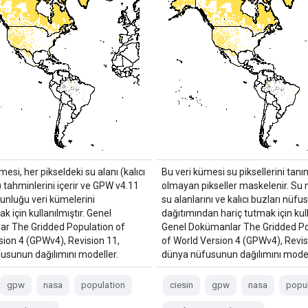
mesi, her pikseldeki su alanı (kalıcı
Bu veri kümesi su piksellerini tanı
 tahminlerini içerir ve GPW v4.11
olmayan pikseller maskelenir. Su 
unluğu veri kümelerini
su alanlarını ve kalıcı buzları nüfus
 için kullanılmıştır. Genel
dağıtımından hariç tutmak için kull
r The Gridded Population of
Genel Dokümanlar The Gridded Po
sion 4 (GPWv4), Revision 11,
of World Version 4 (GPWv4), Revis
usunun dağılımını modeller.
dünya nüfusunun dağılımını model
gpw
nasa
population
ciesin
gpw
nasa
popul