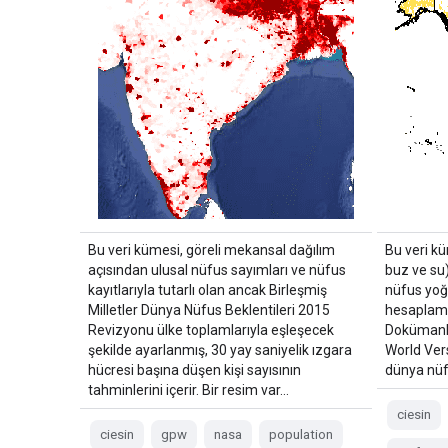
Bu veri kümesi, göreli mekansal dağılım
Bu veri kü
açısından ulusal nüfus sayımları ve nüfus
buz ve su)
kayıtlarıyla tutarlı olan ancak Birleşmiş
nüfus yoğ
Milletler Dünya Nüfus Beklentileri 2015
hesaplamak
Revizyonu ülke toplamlarıyla eşleşecek
Dokümanla
şekilde ayarlanmış, 30 yay saniyelik ızgara
World Ver
hücresi başına düşen kişi sayısının
dünya nüf
tahminlerini içerir. Bir resim var…
ciesin
ciesin
gpw
nasa
population