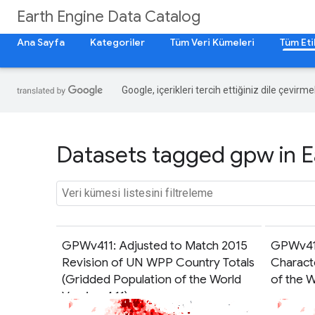
Earth Engine Data Catalog
Ana Sayfa
Kategoriler
Tüm Veri Kümeleri
Tüm Eti
Google, içerikleri tercih ettiğiniz dile çevirm
Datasets tagged gpw in E
GPWv411: Adjusted to Match 2015
GPWv411
Revision of UN WPP Country Totals
Charact
(Gridded Population of the World
of the W
Version 4.11)