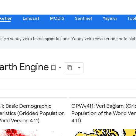
ketler
Landsat
MODIS
Sentinel
Yayıncı
Topl
ek için yapay zeka teknolojisini kullanır. Yapay zeka çevirilerinde hata olabi
arth Engine
bookmark_border
: Basic Demographic
GPWv411: Veri Bağlamı (Gr
eristics (Gridded Population
Population of the World Ver
orld Version 4.11)
4.11)