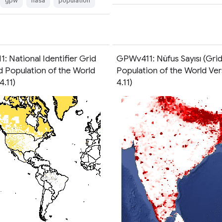
gpw
nasa
population
 National Identifier Grid
GPWv411: Nüfus Sayısı (Gri
d Population of the World
Population of the World Ver
4.11)
4.11)