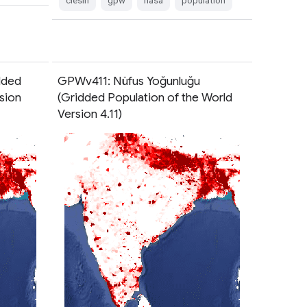
ciesin
gpw
nasa
population
dded
GPWv411: Nüfus Yoğunluğu
sion
(Gridded Population of the World
Version 4.11)