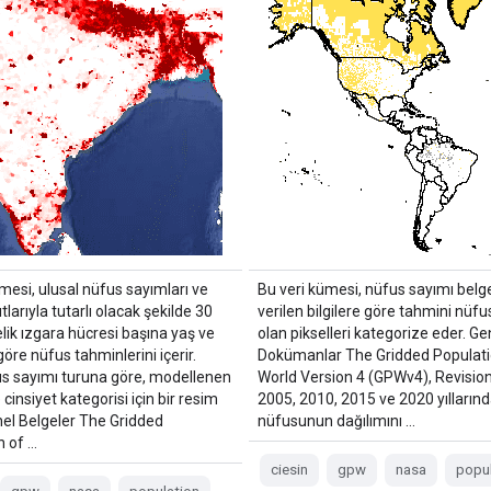
mesi, ulusal nüfus sayımları ve
Bu veri kümesi, nüfus sayımı belg
tlarıyla tutarlı olacak şekilde 30
verilen bilgilere göre tahmini nüfus
lik ızgara hücresi başına yaş ve
olan pikselleri kategorize eder. Ge
göre nüfus tahminlerini içerir.
Dokümanlar The Gridded Populati
s sayımı turuna göre, modellenen
World Version 4 (GPWv4), Revision
 cinsiyet kategorisi için bir resim
2005, 2010, 2015 ve 2020 yılların
nel Belgeler The Gridded
nüfusunun dağılımını …
n of …
ciesin
gpw
nasa
popul