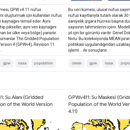
ümesi, GPW v4.11 nüfus
Bu veri kümesi, ulusal nüfus sayım
ni oluşturmak için kullanılan nüfus
nüfus kayıtlarıyla tutarlı olarak 30
i kaynağını temsil eder. Aynı
saniyelik ızgara hücresi başına düş
ip pikseller, aynı veri kaynağını
sayısının tahminlerini içerir. Mode
n bir ülke veya bölge) yansıtır.
yıl için bir görüntü vardır. Genel 
ümanlar The Gridded Population
Notu: Bu koleksiyonda MEAN pira
Version 4 (GPWv4), Revision 11
politikası uygulandığından uzakla
 …
işlemi … ile sonuçlanır.
gpw
nasa
population
ciesin
gpw
nasa
popul
: Su Alanı (Gridded
GPWv411: Su Maskesi (Grid
ion of the World Version
Population of the World Ver
4.11)