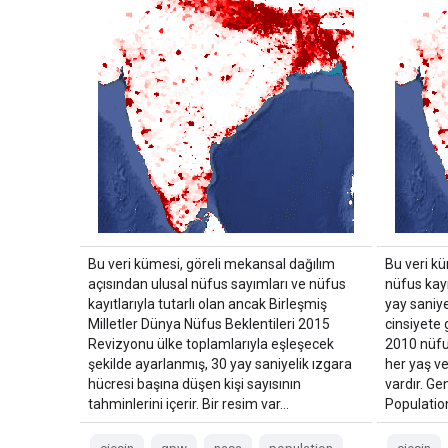
Bu veri kümesi, göreli mekansal dağılım
Bu veri kü
açısından ulusal nüfus sayımları ve nüfus
nüfus kayı
kayıtlarıyla tutarlı olan ancak Birleşmiş
yay saniye
Milletler Dünya Nüfus Beklentileri 2015
cinsiyete 
Revizyonu ülke toplamlarıyla eşleşecek
2010 nüfu
şekilde ayarlanmış, 30 yay saniyelik ızgara
her yaş ve
hücresi başına düşen kişi sayısının
vardır. Ge
tahminlerini içerir. Bir resim var…
Populatio