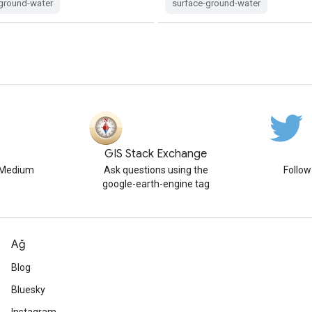
-ground-water
surface-ground-water
GIS Stack Exchange
n Medium
Ask questions using the
Follo
google-earth-engine tag
Ağ
Blog
Bluesky