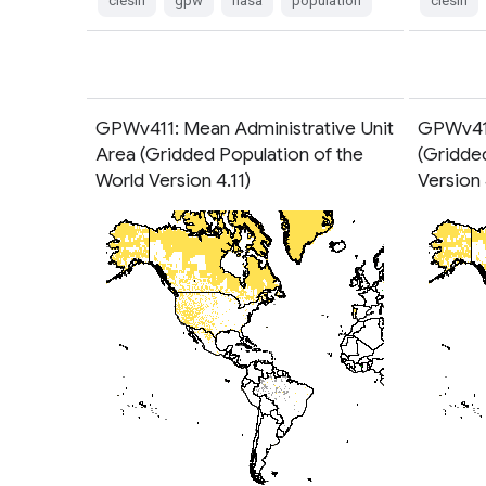
ciesin
gpw
nasa
population
ciesin
GPWv411: Mean Administrative Unit
GPWv411:
Area (Gridded Population of the
(Gridde
World Version 4.11)
Version 