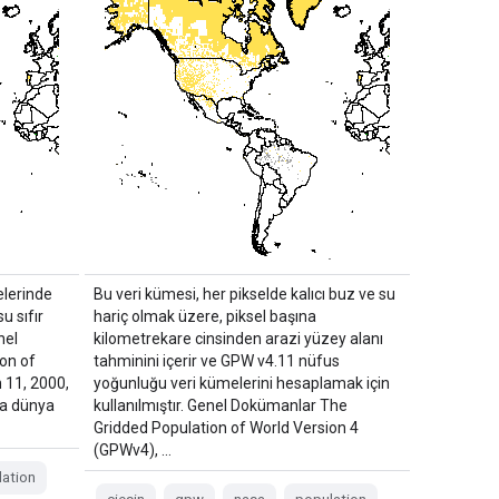
elerinde
Bu veri kümesi, her pikselde kalıcı buz ve su
u sıfır
hariç olmak üzere, piksel başına
nel
kilometrekare cinsinden arazi yüzey alanı
on of
tahminini içerir ve GPW v4.11 nüfus
 11, 2000,
yoğunluğu veri kümelerini hesaplamak için
da dünya
kullanılmıştır. Genel Dokümanlar The
Gridded Population of World Version 4
(GPWv4), …
ation