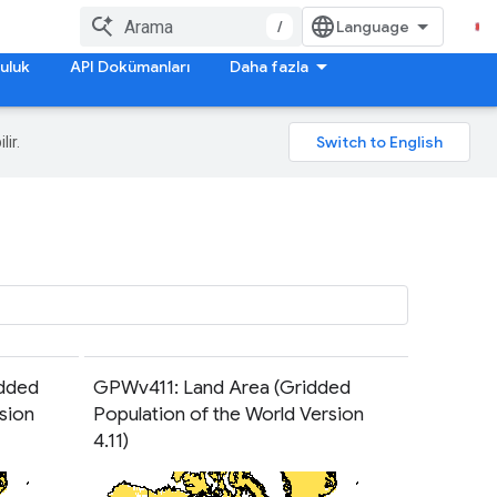
/
uluk
API Dokümanları
Daha fazla
lir.
idded
GPWv411: Land Area (Gridded
sion
Population of the World Version
4.11)