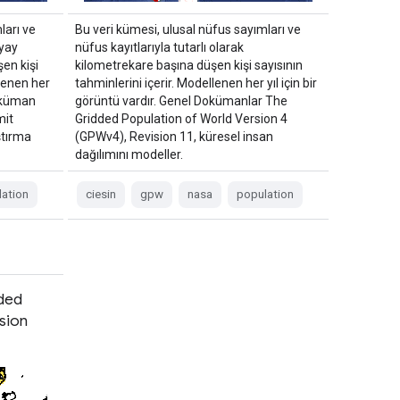
ları ve
Bu veri kümesi, ulusal nüfus sayımları ve
 yay
nüfus kayıtlarıyla tutarlı olarak
en kişi
kilometrekare başına düşen kişi sayısının
llenen her
tahminlerini içerir. Modellenen her yıl için bir
Doküman
görüntü vardır. Genel Dokümanlar The
mit
Gridded Population of World Version 4
ştırma
(GPWv4), Revision 11, küresel insan
dağılımını modeller.
ation
ciesin
gpw
nasa
population
ded
sion