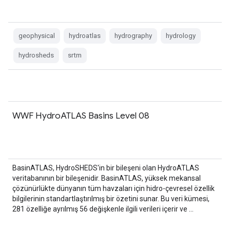
geophysical
hydroatlas
hydrography
hydrology
hydrosheds
srtm
WWF HydroATLAS Basins Level 08
BasinATLAS, HydroSHEDS'in bir bileşeni olan HydroATLAS
veritabanının bir bileşenidir. BasinATLAS, yüksek mekansal
çözünürlükte dünyanın tüm havzaları için hidro-çevresel özellik
bilgilerinin standartlaştırılmış bir özetini sunar. Bu veri kümesi,
281 özelliğe ayrılmış 56 değişkenle ilgili verileri içerir ve …