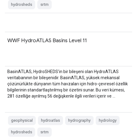
hydrosheds
srtm
WWF HydroATLAS Basins Level 11
BasinATLAS, HydroSHEDS'in bir bileşeni olan HydroATLAS
veritabanının bir bileşenidir. BasinATLAS, yüksek mekansal
çözünürlükte dünyanın tüm havzaları için hidro-çevresel özellik
bilgilerinin standartlaştırılmış bir özetini sunar. Bu veri kümesi,
281 özelliğe ayrılmış 56 değişkenle ilgili verileri içerir ve …
geophysical
hydroatlas
hydrography
hydrology
hydrosheds
srtm