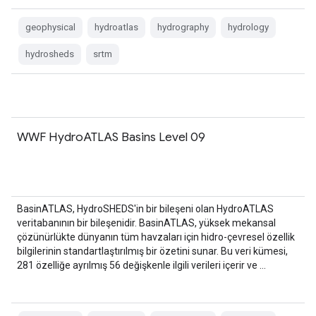
geophysical
hydroatlas
hydrography
hydrology
hydrosheds
srtm
WWF HydroATLAS Basins Level 09
BasinATLAS, HydroSHEDS'in bir bileşeni olan HydroATLAS
veritabanının bir bileşenidir. BasinATLAS, yüksek mekansal
çözünürlükte dünyanın tüm havzaları için hidro-çevresel özellik
bilgilerinin standartlaştırılmış bir özetini sunar. Bu veri kümesi,
281 özelliğe ayrılmış 56 değişkenle ilgili verileri içerir ve …