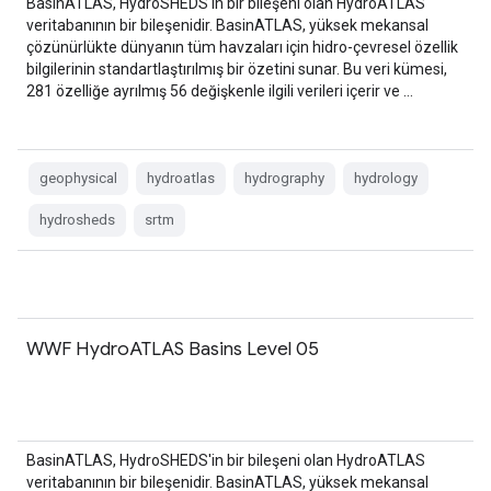
BasinATLAS, HydroSHEDS'in bir bileşeni olan HydroATLAS
veritabanının bir bileşenidir. BasinATLAS, yüksek mekansal
çözünürlükte dünyanın tüm havzaları için hidro-çevresel özellik
bilgilerinin standartlaştırılmış bir özetini sunar. Bu veri kümesi,
281 özelliğe ayrılmış 56 değişkenle ilgili verileri içerir ve …
geophysical
hydroatlas
hydrography
hydrology
hydrosheds
srtm
WWF HydroATLAS Basins Level 05
BasinATLAS, HydroSHEDS'in bir bileşeni olan HydroATLAS
veritabanının bir bileşenidir. BasinATLAS, yüksek mekansal