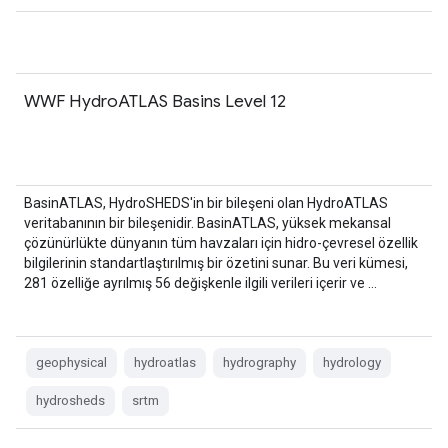
WWF HydroATLAS Basins Level 12
BasinATLAS, HydroSHEDS'in bir bileşeni olan HydroATLAS
veritabanının bir bileşenidir. BasinATLAS, yüksek mekansal
çözünürlükte dünyanın tüm havzaları için hidro-çevresel özellik
bilgilerinin standartlaştırılmış bir özetini sunar. Bu veri kümesi,
281 özelliğe ayrılmış 56 değişkenle ilgili verileri içerir ve …
geophysical
hydroatlas
hydrography
hydrology
hydrosheds
srtm