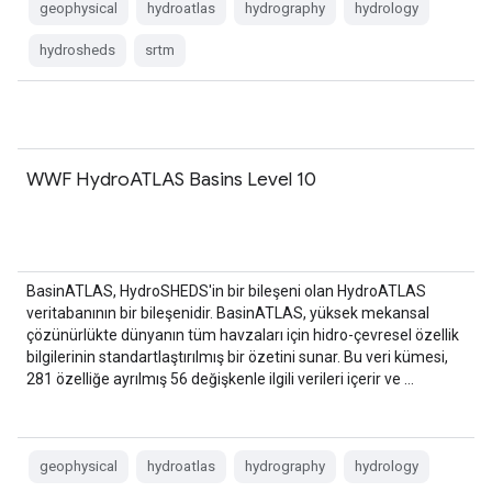
geophysical
hydroatlas
hydrography
hydrology
hydrosheds
srtm
WWF HydroATLAS Basins Level 10
BasinATLAS, HydroSHEDS'in bir bileşeni olan HydroATLAS
veritabanının bir bileşenidir. BasinATLAS, yüksek mekansal
çözünürlükte dünyanın tüm havzaları için hidro-çevresel özellik
bilgilerinin standartlaştırılmış bir özetini sunar. Bu veri kümesi,
281 özelliğe ayrılmış 56 değişkenle ilgili verileri içerir ve …
geophysical
hydroatlas
hydrography
hydrology