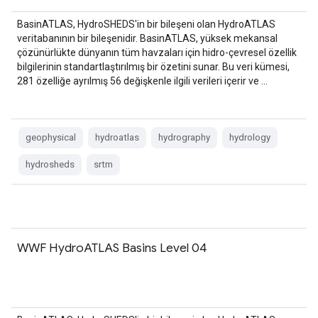
BasinATLAS, HydroSHEDS'in bir bileşeni olan HydroATLAS
veritabanının bir bileşenidir. BasinATLAS, yüksek mekansal
çözünürlükte dünyanın tüm havzaları için hidro-çevresel özellik
bilgilerinin standartlaştırılmış bir özetini sunar. Bu veri kümesi,
281 özelliğe ayrılmış 56 değişkenle ilgili verileri içerir ve …
geophysical
hydroatlas
hydrography
hydrology
hydrosheds
srtm
WWF HydroATLAS Basins Level 04