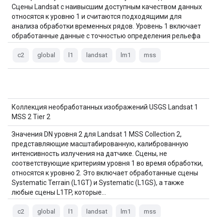
Сцены Landsat с наивысшим доступным качеством данных
относятся к уровню 1 и считаются подходящими для
анализа обработки временных рядов. Уровень 1 включает
обработанные данные с точностью определения рельефа
1-го уровня (L1TP), которые…
c2
global
l1
landsat
lm1
mss
Коллекция необработанных изображений USGS Landsat 1
MSS 2 Tier 2
Значения DN уровня 2 для Landsat 1 MSS Collection 2,
представляющие масштабированную, калиброванную
интенсивность излучения на датчике. Сцены, не
соответствующие критериям уровня 1 во время обработки,
относятся к уровню 2. Это включает обработанные сцены
Systematic Terrain (L1GT) и Systematic (L1GS), а также
любые сцены L1TP, которые…
c2
global
l1
landsat
lm1
mss