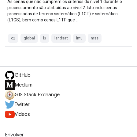
As cenas que não cumprem os critérios do nível 1 durante o
processamento são atribuídas ao nível 2. Isto inclui cenas
processadas de terreno sistemático (L1GT) e sistemático
(L1GS), bem como cenas L1TP que …
c2
global
l3
landsat
lm3
mss
GitHub
Medium
GIS Stack Exchange
Twitter
Videos
Envolver