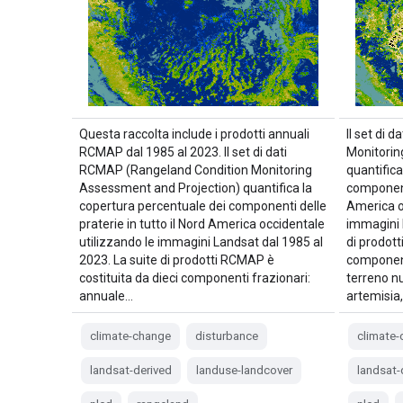
Questa raccolta include i prodotti annuali
Il set di
RCMAP dal 1985 al 2023. Il set di dati
Monitorin
RCMAP (Rangeland Condition Monitoring
quantifica
Assessment and Projection) quantifica la
componenti
copertura percentuale dei componenti delle
America o
praterie in tutto il Nord America occidentale
immagini 
utilizzando le immagini Landsat dal 1985 al
di prodot
2023. La suite di prodotti RCMAP è
component
costituita da dieci componenti frazionari:
terreno nu
annuale…
artemisia
climate-change
disturbance
climate
landsat-derived
landuse-landcover
landsat-