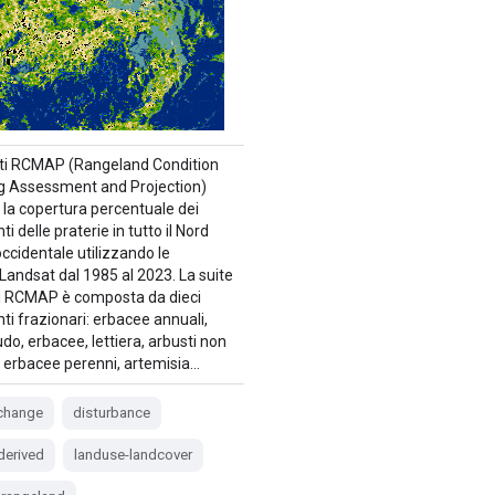
 dati RCMAP (Rangeland Condition
g Assessment and Projection)
 la copertura percentuale dei
 delle praterie in tutto il Nord
ccidentale utilizzando le
Landsat dal 1985 al 2023. La suite
ti RCMAP è composta da dieci
i frazionari: erbacee annuali,
do, erbacee, lettiera, arbusti non
, erbacee perenni, artemisia…
-change
disturbance
derived
landuse-landcover