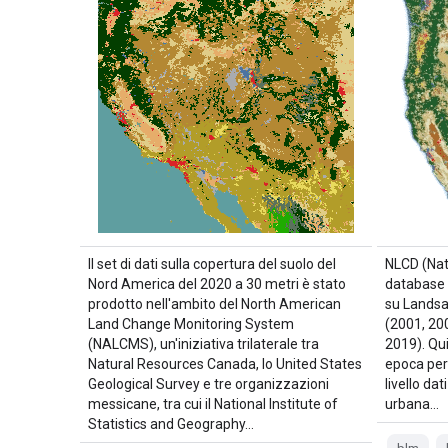
Il set di dati sulla copertura del suolo del
NLCD (Nat
Nord America del 2020 a 30 metri è stato
database 
prodotto nell'ambito del North American
su Landsa
Land Change Monitoring System
(2001, 20
(NALCMS), un'iniziativa trilaterale tra
2019). Qu
Natural Resources Canada, lo United States
epoca per 
Geological Survey e tre organizzazioni
livello da
messicane, tra cui il National Institute of
urbana…
Statistics and Geography…