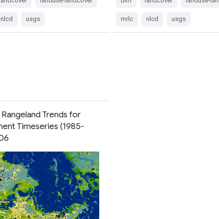
landcover
landuse-landcover
blm
landcover
landuse-la
nlcd
usgs
mrlc
nlcd
usgs
angeland Trends for
nt Timeseries (1985-
v06