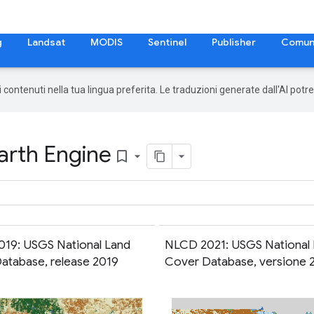
g
Landsat
MODIS
Sentinel
Publisher
Comun
 i contenuti nella tua lingua preferita. Le traduzioni generate dall'AI pot
arth Engine
bookmark_border
19: USGS National Land
NLCD 2021: USGS National
atabase, release 2019
Cover Database, versione 