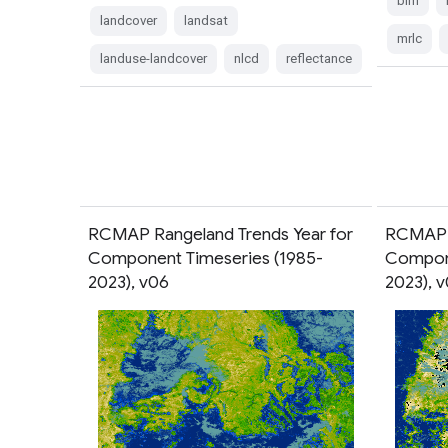
blm
landcover
landsat
mrlc
landuse-landcover
nlcd
reflectance
RCMAP Rangeland Trends Year for
RCMAP R
Component Timeseries (1985-
Compone
2023), v06
2023), 