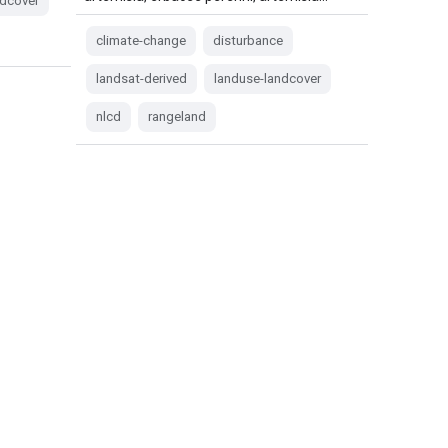
ndcover
climate-change
disturbance
landsat-derived
landuse-landcover
nlcd
rangeland