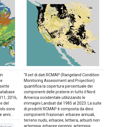
in
"Il set di dati RCMAP (Rangeland Condition
ie
Monitoring Assessment and Projection)
 sette
quantifica la copertura percentuale dei
Database
componenti delle praterie in tutto il Nord
011, 2016,
America occidentale utilizzando le
e del
immagini Landsat dal 1985 al 2023. La suite
uolo sono
di prodotti RCMAP è composta da dieci
tre anni…
componenti frazionari: erbacee annuali,
terreno nudo, erbacee, lettiera, arbusti non
artemisia, erbacee perenni, artemisia…