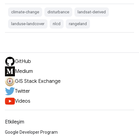
climate-change
disturbance
landsat-derived
landuse-landcover
nlcd
rangeland
GitHub
Medium
GIS Stack Exchange
Twitter
Videos
Etkileşim
Google Developer Program