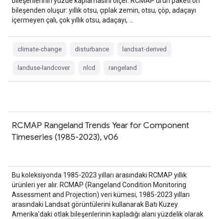
bileşenlerinin yüzde kaplamasını ölçer. RCMAP ürün paketi on
bileşenden oluşur: yıllık otsu, çıplak zemin, otsu, çöp, adaçayı
içermeyen çalı, çok yıllık otsu, adaçayı, …
climate-change
disturbance
landsat-derived
landuse-landcover
nlcd
rangeland
RCMAP Rangeland Trends Year for Component
Timeseries (1985-2023), v06
Bu koleksiyonda 1985-2023 yılları arasındaki RCMAP yıllık
ürünleri yer alır. RCMAP (Rangeland Condition Monitoring
Assessment and Projection) veri kümesi, 1985-2023 yılları
arasındaki Landsat görüntülerini kullanarak Batı Kuzey
Amerika'daki otlak bileşenlerinin kapladığı alanı yüzdelik olarak