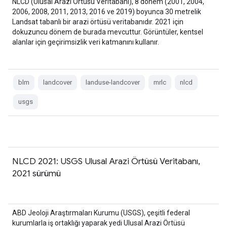
NLCD (Ulusal Arazi Örtüsü Veritabanı), 8 dönem (2001, 2004,
2006, 2008, 2011, 2013, 2016 ve 2019) boyunca 30 metrelik
Landsat tabanlı bir arazi örtüsü veritabanıdır. 2021 için
dokuzuncu dönem de burada mevcuttur. Görüntüler, kentsel
alanlar için geçirimsizlik veri katmanını kullanır.
blm
landcover
landuse-landcover
mrlc
nlcd
usgs
NLCD 2021: USGS Ulusal Arazi Örtüsü Veritabanı,
2021 sürümü
ABD Jeoloji Araştırmaları Kurumu (USGS), çeşitli federal
kurumlarla iş ortaklığı yaparak yedi Ulusal Arazi Örtüsü