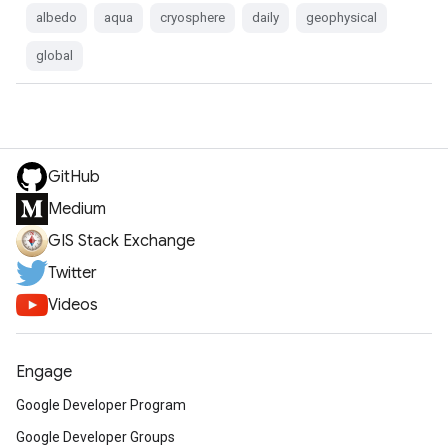
albedo
aqua
cryosphere
daily
geophysical
global
GitHub
Medium
GIS Stack Exchange
Twitter
Videos
Engage
Google Developer Program
Google Developer Groups