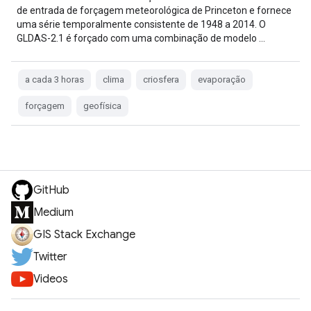
de entrada de forçagem meteorológica de Princeton e fornece
uma série temporalmente consistente de 1948 a 2014. O
GLDAS-2.1 é forçado com uma combinação de modelo …
a cada 3 horas
clima
criosfera
evaporação
forçagem
geofísica
GitHub
Medium
GIS Stack Exchange
Twitter
Videos