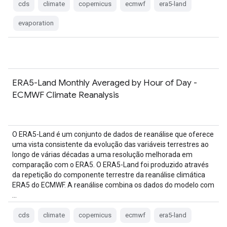
cds
climate
copernicus
ecmwf
era5-land
evaporation
ERA5-Land Monthly Averaged by Hour of Day -
ECMWF Climate Reanalysis
O ERA5-Land é um conjunto de dados de reanálise que oferece
uma vista consistente da evolução das variáveis terrestres ao
longo de várias décadas a uma resolução melhorada em
comparação com o ERA5. O ERA5-Land foi produzido através
da repetição do componente terrestre da reanálise climática
ERA5 do ECMWF. A reanálise combina os dados do modelo com
…
cds
climate
copernicus
ecmwf
era5-land