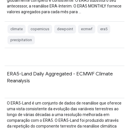
globalmente completo e consistente. O ERA5 substitui o seu
antecessor, a reanálise ERA-Interim. O ERA5 MONTHLY fornece
valores agregados para cada mês para …
climate
copernicus
dewpoint
ecmwf
era5
precipitation
ERA5-Land Daily Aggregated - ECMWF Climate
Reanalysis
O ERA5-Land é um conjunto de dados de reanálise que oferece
uma vista consistente da evolução das variáveis terrestres ao
longo de várias décadas a uma resolução melhorada em
comparação com o ERA5. O ERA5-Land foi produzido através
da repetição do componente terrestre da reanálise climática