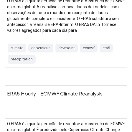
O ERA5 é a quinta geração de reanálise atmosférica do ECMWF
do clima global. A reanálise combina dados de modelos com
observações de todo o mundo num conjunto de dados
globalmente completo e consistente. O ERA5 substitui o seu
antecessor, a reanálise ERA-Interim. O ERA5 DAILY fornece
valores agregados para cada dia para …
climate
copernicus
dewpoint
ecmwf
era5
precipitation
ERA5 Hourly - ECMWF Climate Reanalysis
O ERA5 é a quinta geração de reanálise atmosférica do ECMWF
do clima global. É produzido pelo Copernicus Climate Change